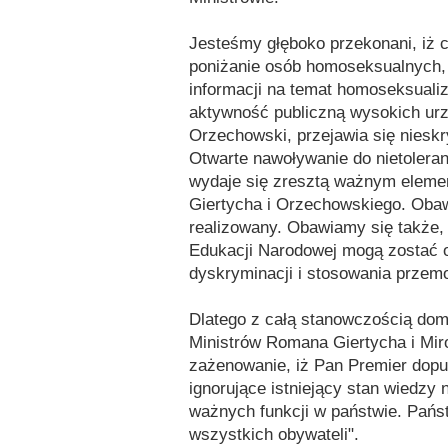
Jesteśmy głęboko przekonani, iż 
poniżanie osób homoseksualnych, 
informacji na temat homoseksuali
aktywność publiczną wysokich urz
Orzechowski, przejawia się nies
Otwarte nawoływanie do nietolera
wydaje się zresztą ważnym elemen
Giertycha i Orzechowskiego. Obawi
realizowany. Obawiamy się także, i
Edukacji Narodowej mogą zostać od
dyskryminacji i stosowania przemo
Dlatego z całą stanowczością do
Ministrów Romana Giertycha i Mi
zażenowanie, iż Pan Premier dopuś
ignorujące istniejący stan wiedzy 
ważnych funkcji w państwie. Państ
wszystkich obywateli".