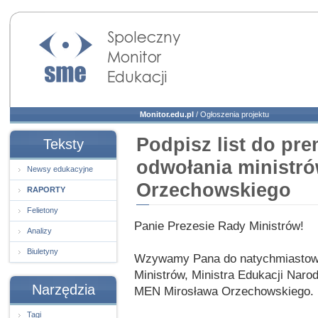
Społeczny Monitor
Edukacji
Monitor.edu.pl
/
Ogłoszenia projektu
Podpisz list do pr
Teksty
odwołania ministró
Newsy edukacyjne
Orzechowskiego
RAPORTY
Felietony
Panie Prezesie Rady Ministrów!
Analizy
Biuletyny
Wzywamy Pana do natychmiastow
Ministrów, Ministra Edukacji Nar
Narzędzia
MEN Mirosława Orzechowskiego.
Tagi