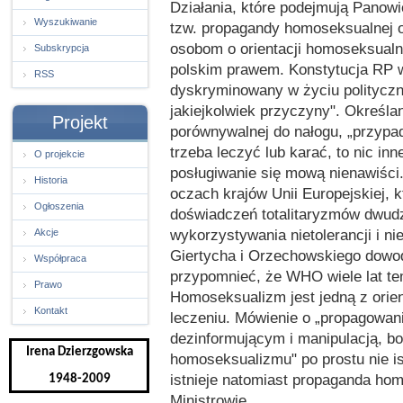
Działania, które podejmują Panowi
Wyszukiwanie
tzw. propagandy homoseksualnej o
osobom o orientacji homoseksualne
Subskrypcja
polskim prawem. Konstytucja RP w
RSS
dyskryminowany w życiu politycz
jakiejkolwiek przyczyny". Określa
Projekt
porównywalnej do nałogu, „przypad
trzeba leczyć lub karać, to nic in
O projekcie
posługiwanie się mową nienawiści
Historia
oczach krajów Unii Europejskiej, 
Ogłoszenia
doświadczeń totalitaryzmów dwudz
wykorzystywania nietolerancji i 
Akcje
Giertycha i Orzechowskiego dowod
Współpraca
przypomnieć, że WHO wiele lat te
Prawo
Homoseksualizm jest jedną z orien
Kontakt
leczeniu. Mówienie o „propagowan
dezinformującym i manipulacją, b
Irena Dzierzgowska
homoseksualizmu" po prostu nie ist
istnieje natomiast propaganda ho
1948-2009
Ministrowie.