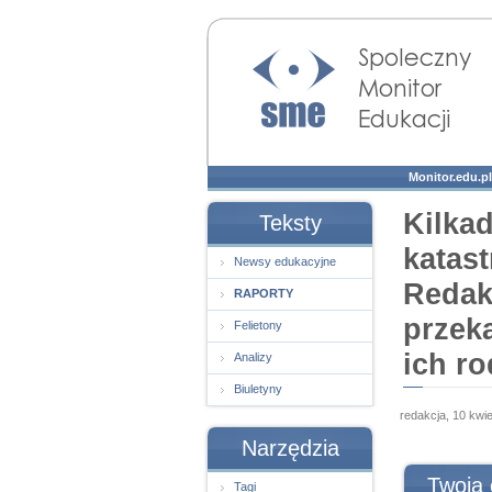
Społeczny Monitor
Edukacji
Monitor.edu.pl
Kilkad
Teksty
katas
Newsy edukacyjne
Redak
RAPORTY
przek
Felietony
ich ro
Analizy
Biuletyny
redakcja, 10 kwi
Narzędzia
Twoja 
Tagi