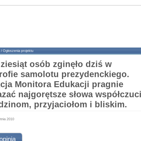
/
Ogłoszenia projektu
ziesiąt osób zginęło dziś w
trofie samolotu prezydenckiego.
cja Monitora Edukacji pragnie
azać najgorętsze słowa współczuc
dzinom, przyjaciołom i bliskim.
etnia 2010
opinia