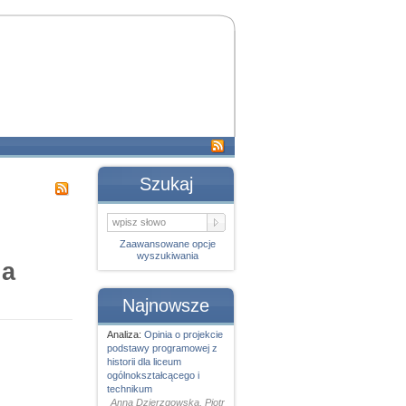
Szukaj
Zaawansowane opcje
wyszukiwania
ia
Najnowsze
Analiza:
Opinia o projekcie
podstawy programowej z
historii dla liceum
ogólnokształcącego i
technikum
Anna Dzierzgowska, Piotr