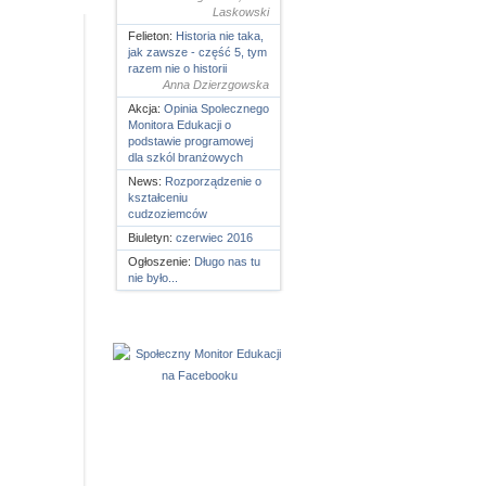
Laskowski
Felieton:
Historia nie taka,
jak zawsze - część 5, tym
razem nie o historii
Anna Dzierzgowska
Akcja:
Opinia Spolecznego
Monitora Edukacji o
podstawie programowej
dla szkól branżowych
News:
Rozporządzenie o
kształceniu
cudzoziemców
Biuletyn:
czerwiec 2016
Ogłoszenie:
Długo nas tu
nie było...