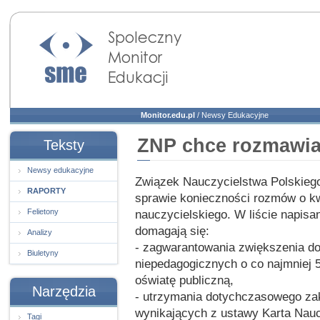
Społeczny Monitor
Edukacji
Monitor.edu.pl
/
Newsy Edukacyjne
ZNP chce rozmawia
Teksty
Newsy edukacyjne
Związek Nauczycielstwa Polskiego
RAPORTY
sprawie konieczności rozmów o k
Felietony
nauczycielskiego. W liście napisa
domagają się:
Analizy
- zagwarantowania zwiększenia do
Biuletyny
niepedagogicznych o co najmniej 
oświatę publiczną,
Narzędzia
- utrzymania dotychczasowego za
wynikających z ustawy Karta Nauc
Tagi