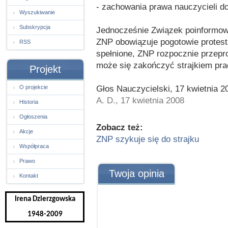
- zachowania prawa nauczycieli d
Wyszukiwanie
Subskrypcja
Jednocześnie Związek poinformowa
ZNP obowiązuje pogotowie protesta
RSS
spełnione, ZNP rozpocznie przepr
może się zakończyć strajkiem pr
Projekt
Głos Nauczycielski, 17 kwietnia 2
O projekcie
A. D., 17 kwietnia 2008
Historia
Ogłoszenia
Zobacz też:
Akcje
ZNP szykuje się do strajku
Współpraca
Prawo
Twoja opinia
Kontakt
Irena Dzierzgowska
1948-2009