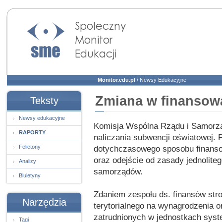
Społeczny Monitor
Edukacji
Monitor.edu.pl
/
Newsy Edukacyjne
Zmiana w finansow
Teksty
Newsy edukacyjne
Komisja Wspólna Rządu i Samorzą
RAPORTY
naliczania subwencji oświatowej.
Felietony
dotychczasowego sposobu finansow
oraz odejście od zasady jednolit
Analizy
samorządów.
Biuletyny
Zdaniem zespołu ds. finansów st
Narzędzia
terytorialnego na wynagrodzenia 
zatrudnionych w jednostkach sys
Tagi