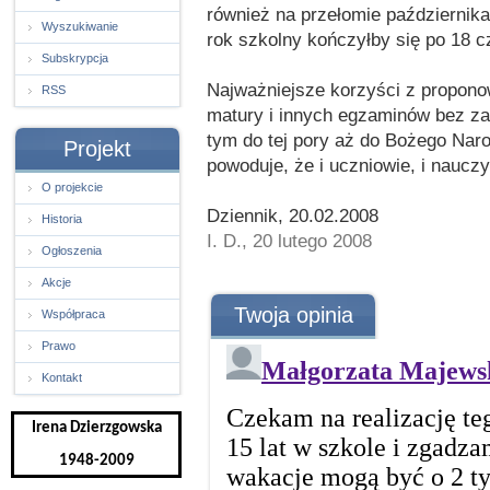
również na przełomie października 
Wyszukiwanie
rok szkolny kończyłby się po 18 cz
Subskrypcja
Najważniejsze korzyści z propon
RSS
matury i innych egzaminów bez za
tym do tej pory aż do Bożego Nar
Projekt
powoduje, że i uczniowie, i nauczy
O projekcie
Dziennik, 20.02.2008
Historia
I. D., 20 lutego 2008
Ogłoszenia
Akcje
Twoja opinia
Współpraca
Prawo
Kontakt
Irena Dzierzgowska
1948-2009