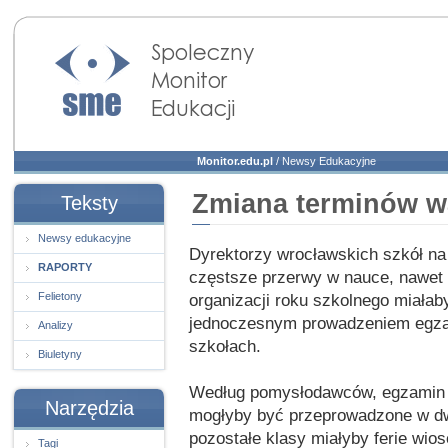
Społeczny Monitor
Edukacji
Monitor.edu.pl
/
Newsy Edukacyjne
Zmiana terminów w
Teksty
Newsy edukacyjne
Dyrektorzy wrocławskich szkół na
RAPORTY
częstsze przerwy w nauce, nawet 
Felietony
organizacji roku szkolnego miałab
jednoczesnym prowadzeniem egzam
Analizy
szkołach.
Biuletyny
Według pomysłodawców, egzamin gi
Narzędzia
mogłyby być przeprowadzone w dwó
pozostałe klasy miałyby ferie wi
Tagi