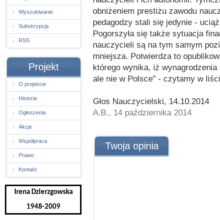
obniżeniem prestiżu zawodu nauczy
Wyszukiwanie
pedagodzy stali się jedynie - uc
Subskrypcja
Pogorszyła się także sytuacja fin
RSS
nauczycieli są na tym samym pozio
mniejsza. Potwierdza to opublikowa
Projekt
którego wynika, iż wynagrodzenia 
ale nie w Polsce" - czytamy w liśc
O projekcie
Historia
Głos Nauczycielski, 14.10.2014
A.B., 14 października 2014
Ogłoszenia
Akcje
Współpraca
Twoja opinia
Prawo
Kontakt
Irena Dzierzgowska
1948-2009