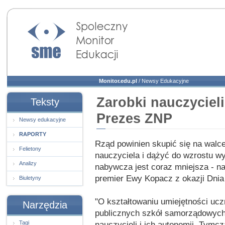
Społeczny Monitor
Edukacji
Monitor.edu.pl
/
Newsy Edukacyjne
Zarobki nauczycieli
Teksty
Prezes ZNP
Newsy edukacyjne
RAPORTY
Rząd powinien skupić się na walc
Felietony
nauczyciela i dążyć do wzrostu w
Analizy
nabywcza jest coraz mniejsza - na
premier Ewy Kopacz z okazji Dnia
Biuletyny
"O kształtowaniu umiejętności uc
Narzędzia
publicznych szkół samorządowych
Tagi
nauczycieli i ich autonomii. Tymc