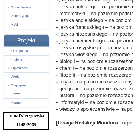
- języka polskiego – na poziomie
Wyszukiwanie
- matematyki – na poziomie pods
Subskrypcja
- języka angielskiego – na pozio
RSS
- języka francuskiego – na pozi
- języka hiszpańskiego – na poz
Projekt
- języka niemieckiego – na pozi
- języka rosyjskiego – na poziom
O projekcie
- języka włoskiego – na poziomi
Historia
- biologii – na poziomie rozszerz
- chemii – na poziomie rozszerzo
Ogłoszenia
- filozofii – na poziomie rozszerz
Akcje
- fizyki – na poziomie rozszerzon
Współpraca
- geografii – na poziomie rozszer
Prawo
- historii – na poziomie rozszerz
- informatyki – na poziomie rozs
Kontakt
- wiedzy o społeczeństwie – na p
Irena Dzierzgowska
[Uwaga Redakcji Monitora: zapomn
1948-2009