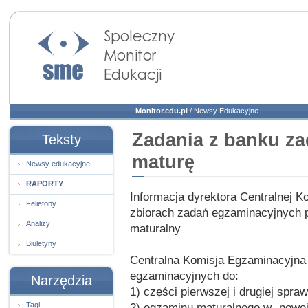
Społeczny Monitor
Edukacji
Monitor.edu.pl
/
Newsy Edukacyjne
Zadania z banku z
Teksty
maturę
Newsy edukacyjne
RAPORTY
Informacja dyrektora Centralnej 
Felietony
zbiorach zadań egzaminacyjnych 
Analizy
maturalny
Biuletyny
Centralna Komisja Egzaminacyjna
egzaminacyjnych do:
Narzędzia
1) części pierwszej i drugiej spra
Tagi
2) egzaminu maturalnego w „nowej