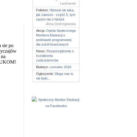
Laskowski
Felieton:
Historia nie taka,
jak zawsze - część 5, tym
razem nie o historii
Anna Dzierzgowska
Akcja:
Opinia Spolecznego
Monitora Edukacji o
podstawie programowej
dla szkól branżowych
News:
Rozporządzenie o
kształceniu
cudzoziemców
Biuletyn:
czerwiec 2016
Ogłoszenie:
Długo nas tu
nie było...