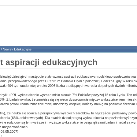
/
Newsy Edukacyjne
t aspiracji edukacyjnych
dziewięćdziesiątych następuje stały wzrost aspiracji edukacyjnych polskiego społeczeństwa
ania, przeprowadzonego przez Centrum Badania Opinii Społecznej. Podczas, gdy w roku a
wało 404 tys. studentów, w roku 2006 liczba studiujących wzrosła do pełnych dwóch milionó
chyłku PRL wykształcenie wyższe miało niecałe 7% Polaków powyżej 15 roku życia. Ten od
8%. Z badań wynika, że zmniejszają się nieco dysproporcje między wykształceniem mieszka
 bardzo powoli i nadal znacznie mniej młodzieży wiejskiej kończy naukę na poziomie średnim
3%), że nauka się opłaca a perspektywa wysokich zarobków to najczęściej podawany powó
łcenia (63% ankietowanych). Dla swoich dzieci pragną wykształcenia na poziomie wyższym
yjne rodziców są tym wyższe im wyższe wykształcenie osiągnęli sami badani i nadal są wyr
h miejscowościach.
 08.05.2007)
07