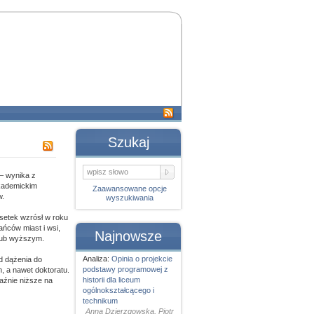
Szukaj
 – wynika z
kademickim
Zaawansowane opcje
w.
wyszukiwania
setek wzrósł w roku
ńców miast i wsi,
Najnowsze
 lub wyższym.
Analiza:
Opinia o projekcie
d dążenia do
podstawy programowej z
, a nawet doktoratu.
historii dla liceum
aźnie niższe na
ogólnokształcącego i
technikum
Anna Dzierzgowska, Piotr