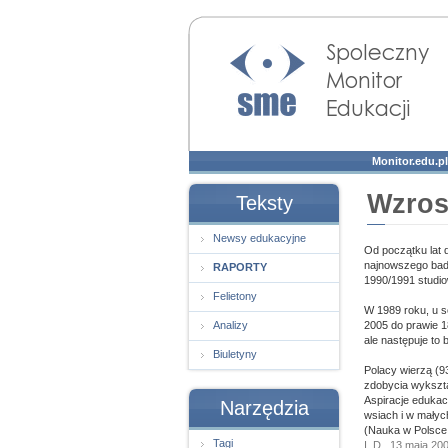
Społeczny Monitor
Edukacji
Monitor.edu.pl
Wzros
Teksty
Newsy edukacyjne
Od początku lat 
najnowszego bad
RAPORTY
1990/1991 studio
Felietony
W 1989 roku, u s
Analizy
2005 do prawie 1
ale następuje to
Biuletyny
Polacy wierzą (9
zdobycia wykszta
Aspiracje edukac
Narzędzia
wsiach i w małyc
(Nauka w Polsce
Tagi
I. D., 13 maja 20