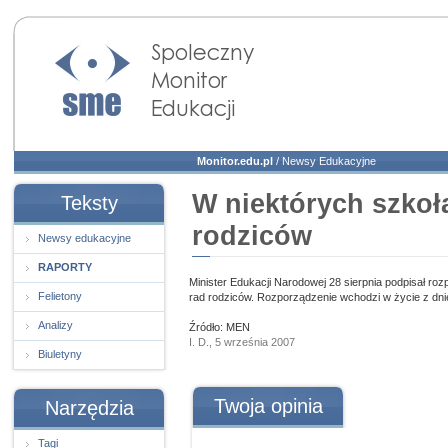
Społeczny Monitor
Edukacji
Monitor.edu.pl
/
Newsy Edukacyjne
W niektórych szkoł
Teksty
rodziców
Newsy edukacyjne
RAPORTY
Minister Edukacji Narodowej 28 sierpnia podpisał roz
Felietony
rad rodziców. Rozporządzenie wchodzi w życie z dn
Analizy
Źródło: MEN
I. D., 5 września 2007
Biuletyny
Twoja opinia
Narzędzia
Tagi