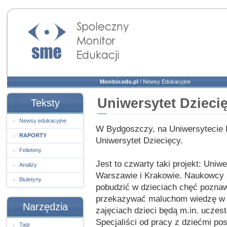
Społeczny Monitor
Edukacji
Monitor.edu.pl
/
Newsy Edukacyjne
Uniwersytet Dziec
Teksty
Newsy edukacyjne
W Bydgoszczy, na Uniwersytecie K
RAPORTY
Uniwersytet Dziecięcy.
Felietony
Jest to czwarty taki projekt: Uniwe
Analizy
Warszawie i Krakowie. Naukowcy za
Biuletyny
pobudzić w dzieciach chęć poznawa
przekazywać maluchom wiedzę w 
Narzędzia
zajęciach dzieci będą m.in. ucze
Specjaliści od pracy z dziećmi pos
Tagi