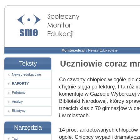
Społeczny Monitor
Edukacji
Monitor.edu.pl
/
Newsy Edukacyjne
Uczniowie coraz mn
Teksty
Newsy edukacyjne
Co czwarty chłopiec w ogóle nie 
RAPORTY
chętnie sięga po lekturę. I ta róż
Felietony
komentuje w Gazecie Wyborczej w
Biblioteki Narodowej, którzy spra
Analizy
trzecich klas z 70 gimnazjów w ca
Biuletyny
i w miastach.
Narzędzia
14 proc. ankietowanych chłopców i
ogóle. Chłopcy wypadli dramatyczni
Tagi