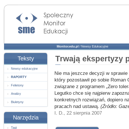
Społeczny Monitor
Edukacji
Monitor.edu.pl
/
Newsy Edukacyjne
Trwają ekspertyzy p
Teksty
Newsy edukacyjne
Nie ma jeszcze decyzji w sprawie 
RAPORTY
który pozostawił po sobie Roman G
Felietony
związane z programem „Zero toler
Legutko chce się najpierw zapoz
Analizy
konkretnych rozwiązań, dopiero n
Biuletyny
pracach nad ustawą.
(Źródło: Gaz
I. D., 22 sierpnia 2007
Narzędzia
Tagi