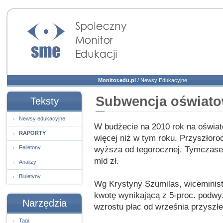
Społeczny Monitor
Edukacji
Monitor.edu.pl
/
Newsy Edukacyjne
Subwencja oświato
Teksty
Newsy edukacyjne
W budżecie na 2010 rok na oświatę
RAPORTY
więcej niż w tym roku. Przyszłoro
Felietony
wyższa od tegorocznej. Tymczase
mld zł.
Analizy
Biuletyny
Wg Krystyny Szumilas, wiceminist
kwotę wynikającą z 5-proc. podwyż
Narzędzia
wzrostu płac od września przyszłe
Tagi