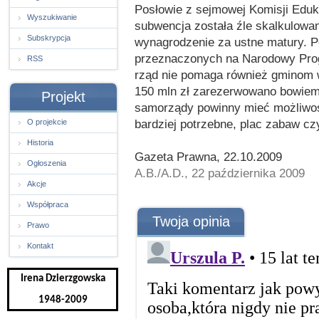
Posłowie z sejmowej Komisji Eduka
Wyszukiwanie
subwencja została źle skalkulowan
Subskrypcja
wynagrodzenie za ustne matury. P
przeznaczonych na Narodowy Prog
RSS
rząd nie pomaga również gminom w
150 mln zł zarezerwowano bowiem
Projekt
samorządy powinny mieć możliwoś
bardziej potrzebne, plac zabaw cz
O projekcie
Historia
Gazeta Prawna, 22.10.2009
Ogłoszenia
A.B./A.D., 22 października 2009
Akcje
Współpraca
Twoja opinia
Prawo
Kontakt
Irena Dzierzgowska
1948-2009