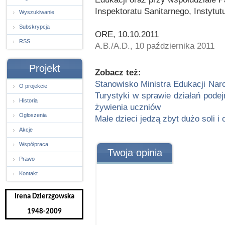
Inspektoratu Sanitarnego, Instytut
Wyszukiwanie
Subskrypcja
ORE, 10.10.2011
RSS
A.B./A.D., 10 października 2011
Projekt
Zobacz też:
Stanowisko Ministra Edukacji Naro
O projekcie
Turystyki w sprawie działań pod
Historia
żywienia uczniów
Ogłoszenia
Małe dzieci jedzą zbyt dużo soli i 
Akcje
Współpraca
Twoja opinia
Prawo
Kontakt
Irena Dzierzgowska
1948-2009