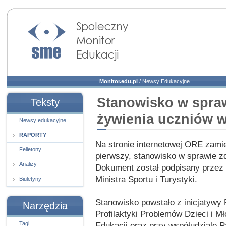
Społeczny Monitor
Edukacji
Monitor.edu.pl
/
Newsy Edukacyjne
Stanowisko w spra
Teksty
żywienia uczniów w
Newsy edukacyjne
RAPORTY
Na stronie internetowej ORE zami
Felietony
pierwszy, stanowisko w sprawie z
Analizy
Dokument został podpisany przez M
Ministra Sportu i Turystyki.
Biuletyny
Stanowisko powstało z inicjatywy
Narzędzia
Profilaktyki Problemów Dzieci i M
Tagi
Edukacji oraz przy współudziale 