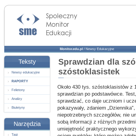
Społeczny Monitor
Edukacji
Monitor.edu.pl
/
Newsy Edukacyjne
Sprawdzian dla szó
Teksty
szóstoklasistek
Newsy edukacyjne
RAPORTY
Około 430 tys. szóstoklasistów z 1
Felietony
sprawdzian po podstawówce. Test, 
Analizy
sprawdzać, co daje uczniom i uc
pokazywały, zdaniem „Dziennika”,
Biuletyny
niepotrzebnych szczegółów, nie um
sobą informacji z różnych przedm
Narzędzia
umiejętność praktycznego wykorzy
Tagi
osiem punktów, które można zdobyć