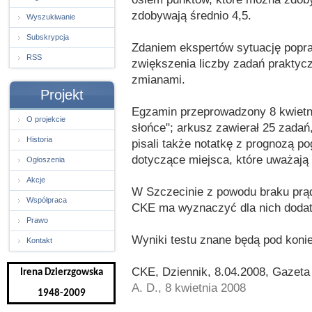
zdobywają średnio 4,5.
Wyszukiwanie
Subskrypcja
Zdaniem ekspertów sytuację popr
RSS
zwiększenia liczby zadań praktycz
zmianami.
Projekt
Egzamin przeprowadzony 8 kwietnia,
O projekcie
słońce"; arkusz zawierał 25 zadań
Historia
pisali także notatkę z prognozą 
dotyczące miejsca, które uważają
Ogłoszenia
Akcje
W Szczecinie z powodu braku prądu
Współpraca
CKE ma wyznaczyć dla nich dodat
Prawo
Wyniki testu znane będą pod koni
Kontakt
CKE, Dziennik, 8.04.2008, Gazeta
Irena Dzierzgowska
A. D., 8 kwietnia 2008
1948-2009