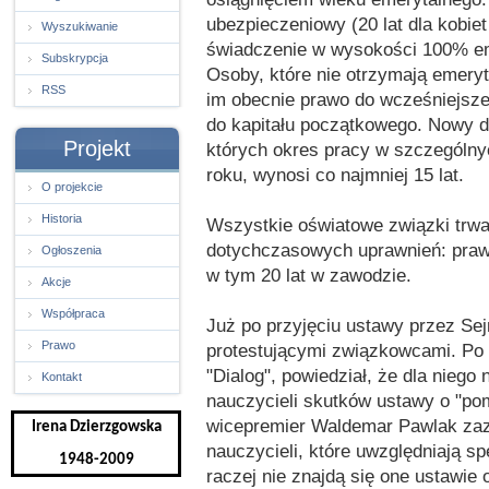
ubezpieczeniowy (20 lat dla kobie
Wyszukiwanie
świadczenie w wysokości 100% eme
Subskrypcja
Osoby, które nie otrzymają emery
RSS
im obecnie prawo do wcześniejsze
do kapitału początkowego. Nowy 
Projekt
których okres pracy w szczególny
roku, wynosi co najmniej 15 lat.
O projekcie
Historia
Wszystkie oświatowe związki trwa
dotychczasowych uprawnień: prawa
Ogłoszenia
w tym 20 lat w zawodzie.
Akcje
Współpraca
Już po przyjęciu ustawy przez Sej
Prawo
protestującymi związkowcami. Po
"Dialog", powiedział, że dla niego 
Kontakt
nauczycieli skutków ustawy o "p
wicepremier Waldemar Pawlak zazn
Irena Dzierzgowska
nauczycieli, które uwzględniają sp
1948-2009
raczej nie znajdą się one ustawie