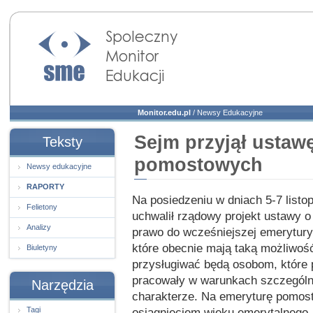
Społeczny Monitor
Edukacji
Monitor.edu.pl
/
Newsy Edukacyjne
Sejm przyjął ustaw
Teksty
pomostowych
Newsy edukacyjne
RAPORTY
Na posiedzeniu w dniach 5-7 list
Felietony
uchwalił rządowy projekt ustawy 
Analizy
prawo do wcześniejszej emerytury 
które obecnie mają taką możliwoś
Biuletyny
przysługiwać będą osobom, które p
pracowały w warunkach szczególn
Narzędzia
charakterze. Na emeryturę pomost
Tagi
osiągnięciem wieku emerytalnego