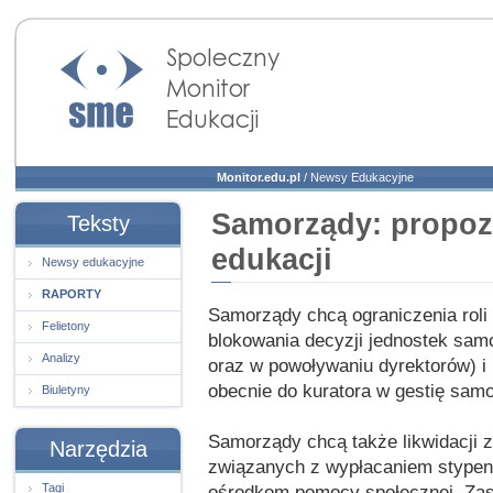
Społeczny Monitor
Edukacji
Monitor.edu.pl
/
Newsy Edukacyjne
Samorządy: propoz
Teksty
edukacji
Newsy edukacyjne
RAPORTY
Samorządy chcą ograniczenia roli
Felietony
blokowania decyzji jednostek samo
Analizy
oraz w powoływaniu dyrektorów) i
obecnie do kuratora w gestię sa
Biuletyny
Samorządy chcą także likwidacji 
Narzędzia
związanych z wypłacaniem stypen
Tagi
ośrodkom pomocy społecznej. Zas