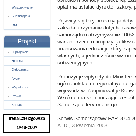
opłat ma ustalać dyrektor szkoły, 
Wyszukiwanie
Subskrypcja
Pojawiły się trzy propozycje doty
RSS
zakłada utrzymanie dotychczasow
samorządom otrzymywanie 100% s
Projekt
wariant trzeci to propozycja likwi
finansowania edukacji, który za
O projekcie
własnych, a jednocześnie wzmoc
Historia
subwencyjnych.
Ogłoszenia
Propozycje wpłynęły do Ministers
Akcje
ogólnopolskich i regionalnych org
Współpraca
województw. Zaopiniował je Konw
Prawo
Wkrótce ma się nimi zająć zespół 
Samorządu Terytorialnego.
Kontakt
Serwis Samorządowy PAP, 3.04.2
Irena Dzierzgowska
A. D., 3 kwietnia 2008
1948-2009