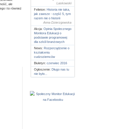
Laskowski
ność, ale
go i to również
Felieton:
Historia nie taka,
jak zawsze - część 5, tym
razem nie o historii
Anna Dzierzgowska
Akcja:
Opinia Spolecznego
Monitora Edukacji o
podstawie programowej
dla szkól branżowych
News:
Rozporządzenie o
kształceniu
cudzoziemców
Biuletyn:
czerwiec 2016
Ogłoszenie:
Długo nas tu
nie było...