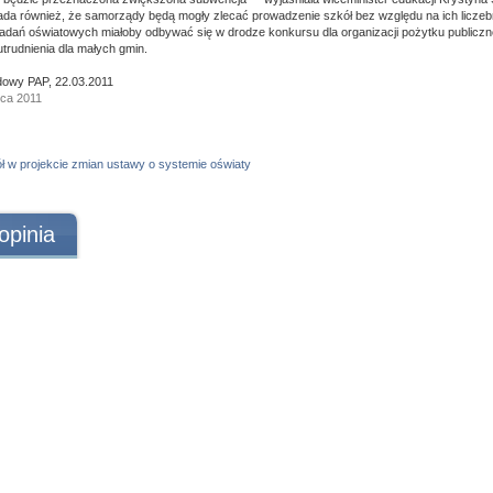
ada również, że samorządy będą mogły zlecać prowadzenie szkół bez względu na ich liczeb
dań oświatowych miałoby odbywać się w drodze konkursu dla organizacji pożytku publiczne
utrudnienia dla małych gmin.
owy PAP, 22.03.2011
rca 2011
 w projekcie zmian ustawy o systemie oświaty
opinia