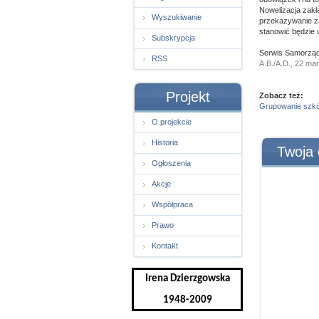
Nowelizacja zakł
Wyszukiwanie
przekazywanie za
stanowić będzie 
Subskrypcja
Serwis Samorząd
RSS
A.B./A.D., 22 ma
Projekt
Zobacz też:
Grupowanie szkół
O projekcie
Historia
Twoja 
Ogłoszenia
Akcje
Współpraca
Prawo
Kontakt
Irena Dzierzgowska
1948-2009