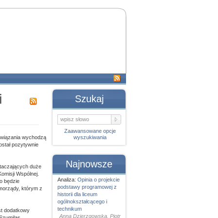
i
Szukaj
Zaawansowane opcje
związania wychodzą
wyszukiwania
ostał pozytywnie
Najnowsze
 otaczających duże
omisji Wspólnej.
Analiza:
Opinia o projekcie
no będzie
podstawy programowej z
morządy, którym z
historii dla liceum
ogólnokształcącego i
technikum
est dodatkowy
Anna Dzierzgowska, Piotr
Szumilas.