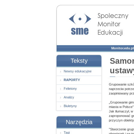
Społeczny Monitor
Edukacji
Monitor.edu.pl
Samor
Teksty
ustaw
Newsy edukacyjne
RAPORTY
Grupowanie szkó
Felietony
naprzeciw potrze
zaopiniowany prz
Analizy
„Grupowanie gimn
Biuletyny
miasta w Polsce”
Jak tłumaczył, w
zaproponować gru
przyczyn obiekty
Narzędzia
”Stworzenie grup
Tagi
obowiązek i na t