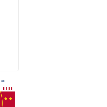
 EOG
.