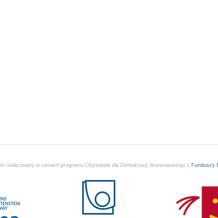
ekt realizowany w ramach programu Obywatele dla Demokracji, finansowanego z
Funduszy