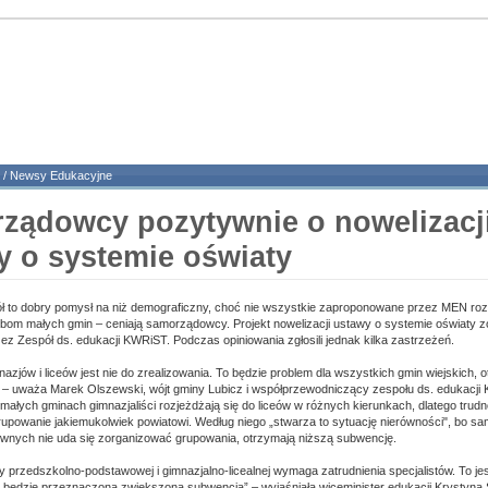
/
Newsy Edukacyjne
ządowcy pozytywnie o nowelizacj
y o systemie oświaty
ł to dobry pomysł na niż demograficzny, choć nie wszystkie zaproponowane przez MEN ro
bom małych gmin – ceniają samorządowcy. Projekt nowelizacji ustawy o systemie oświaty z
ez Zespół ds. edukacji KWRiST. Podczas opiniowania zgłosili jednak kilka zastrzeżeń.
azjów i liceów jest nie do zrealizowania. To będzie problem dla wszystkich gmin wiejskich,
 – uważa Marek Olszewski, wójt gminy Lubicz i współprzewodniczący zespołu ds. edukacji K
 małych gminach gimnazjaliści rozjeżdżają się do liceów w różnych kierunkach, dlatego trud
powanie jakiemukolwiek powiatowi. Według niego „stwarza to sytuację nierówności", bo sa
wnych nie uda się zorganizować grupowania, otrzymają niższą subwencję.
y przedszkolno-podstawowej i gimnazjalno-licealnej wymaga zatrudnienia specjalistów. To j
o będzie przeznaczona zwiększona subwencja” – wyjaśniała wiceminister edukacji Krystyna 