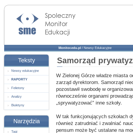
Społeczny Monitor
Edukacji
Monitor.edu.pl
/
Newsy Edukacyjne
Samorząd prywatyz
Teksty
Newsy edukacyjne
W Zielonej Górze władze miasta o
RAPORTY
zarząd dyrektorom. Samorząd nieo
Felietony
pozostawił swobodę w organizowani
równocześnie organami prowadząc
Analizy
„sprywatyzować” inne szkoły.
Biuletyny
W tak funkcjonujących szkołach 
Narzędzia
również zatrudniać i zwalniać nau
pensum może być ustalane na moc
Tagi