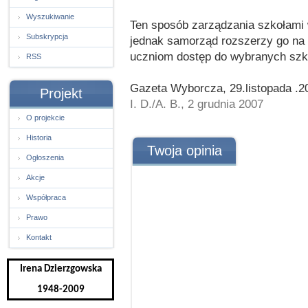
Wyszukiwanie
Ten sposób zarządzania szkołami w
Subskrypcja
jednak samorząd rozszerzy go na
uczniom dostęp do wybranych szkó
RSS
Gazeta Wyborcza, 29.listopada .2
Projekt
I. D./A. B., 2 grudnia 2007
O projekcie
Historia
Twoja opinia
Ogłoszenia
Akcje
Współpraca
Prawo
Kontakt
Irena Dzierzgowska
1948-2009