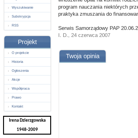
program nauczania niektórych prz
Wyszukiwanie
praktyka zmuszania do finansowan
Subskrypcja
RSS
Serwis Samorządowy PAP 20.06.
I. D., 24 czerwca 2007
Projekt
O projekcie
Twoja opinia
Historia
Ogłoszenia
Akcje
Współpraca
Prawo
Kontakt
Irena Dzierzgowska
1948-2009