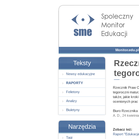
Społeczny Monitor
Edukacji
Monitor.edu.pl
Rzecz
Teksty
tegor
Newsy edukacyjne
RAPORTY
Rzecznik Praw Ob
Felietony
tegoroczni matur
także, jakie kro
Analizy
ocenionych prac 
Biuletyny
Biuro Rzecznika
A. D., 24 kwietni
Narzędzia
Zobacz też:
Raport "Edukacja
Tagi