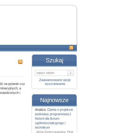
Szukaj
Zaawansowane opcje
dź na pytanie czy
wyszukiwania
minacyjnych, a
sprawdzonych i
Najnowsze
Analiza:
Opinia o projekcie
podstawy programowej z
historii dla liceum
ogólnokształcącego i
technikum
Anna Dzierzgowska, Piotr