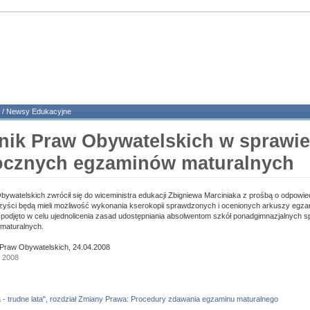
/
Newsy Edukacyjne
nik Praw Obywatelskich w sprawie
ocznych egzaminów maturalnych
ywatelskich zwrócił się do wiceministra edukacji Zbigniewa Marciniaka z prośbą o odpowie
zyści będą mieli możliwość wykonania kserokopii sprawdzonych i ocenionych arkuszy egza
ki podjęto w celu ujednolicenia zasad udostępniania absolwentom szkół ponadgimnazjalnych 
maturalnych.
 Praw Obywatelskich, 24.04.2008
a 2008
 - trudne lata", rozdział Zmiany Prawa: Procedury zdawania egzaminu maturalnego