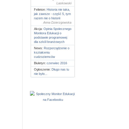
Laskowski
Felieton:
Historia nie taka,
jak zawsze - część 5, tym
razem nie o historii
Anna Dzierzgowska
Akcja:
Opinia Spolecznego
Monitora Edukacji o
podstawie programowej
dla szkól branżowych
News:
Rozporządzenie o
kształceniu
cudzoziemców
Biuletyn:
czerwiec 2016
Ogłoszenie:
Długo nas tu
nie było...