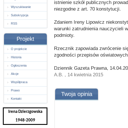
istnienie szkół publicznych prow
Wyszukiwanie
niezgodne z art. 70 konstytucji.
Subskrypcja
Zdaniem Ireny Lipowicz niekonsty
RSS
warunki zatrudnienia nauczycieli
podmioty.
Projekt
Rzecznik zapowiada zwrócenie się
O projekcie
zgodności przepisów oświatowych
Historia
Ogłoszenia
Dziennik Gazeta Prawna, 14.04.2
A.B. , 14 kwietnia 2015
Akcje
Współpraca
Prawo
Twoja opinia
Kontakt
Irena Dzierzgowska
1948-2009