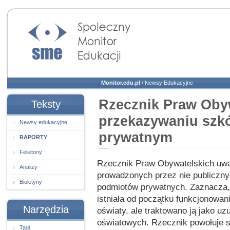
Społeczny Monitor
Edukacji
Monitor.edu.pl
/
Newsy Edukacyjne
Rzecznik Praw Oby
Teksty
przekazywaniu szk
Newsy edukacyjne
prywatnym
RAPORTY
Felietony
Rzecznik Praw Obywatelskich uwa
Analizy
prowadzonych przez nie publiczn
Biuletyny
podmiotów prywatnych. Zaznacza, 
istniała od początku funkcjonowan
Narzędzia
oświaty, ale traktowano ją jako u
oświatowych. Rzecznik powołuje s
Tagi