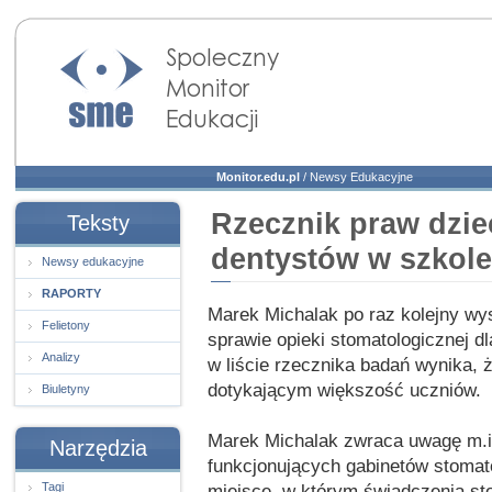
Społeczny Monitor
Edukacji
Monitor.edu.pl
/
Newsy Edukacyjne
Rzecznik praw dzie
Teksty
dentystów w szkole
Newsy edukacyjne
RAPORTY
Marek Michalak po raz kolejny wys
Felietony
sprawie opieki stomatologicznej d
Analizy
w liście rzecznika badań wynika,
dotykającym większość uczniów.
Biuletyny
Marek Michalak zwraca uwagę m.i
Narzędzia
funkcjonujących gabinetów stomato
Tagi
miejsce, w którym świadczenia st