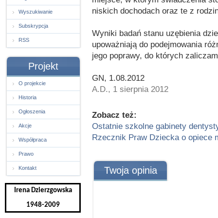
niskich dochodach oraz te z rodzin
Wyszukiwanie
Subskrypcja
Wyniki badań stanu uzębienia dziec
RSS
upoważniają do podejmowania róż
jego poprawy, do których zaliczam
Projekt
GN, 1.08.2012
O projekcie
A.D., 1 sierpnia 2012
Historia
Ogłoszenia
Zobacz też:
Ostatnie szkolne gabinety dentyst
Akcje
Rzecznik Praw Dziecka o opiece 
Współpraca
Prawo
Kontakt
Twoja opinia
Irena Dzierzgowska
1948-2009