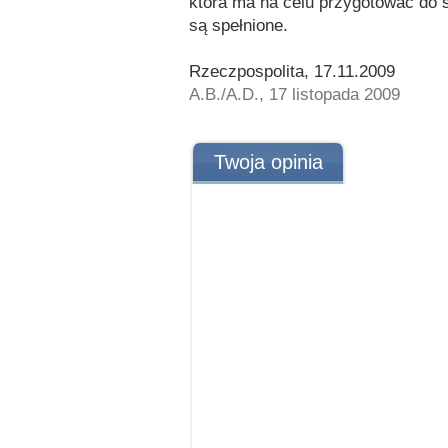
która ma na celu przygotować do s
są spełnione.
Rzeczpospolita, 17.11.2009
A.B./A.D., 17 listopada 2009
Twoja opinia