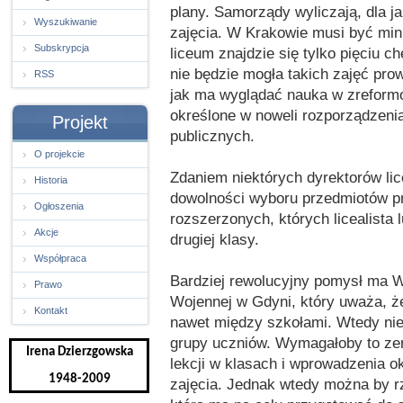
plany. Samorządy wyliczają, dla j
Wyszukiwanie
zajęcia. W Krakowie musi być min
Subskrypcja
liceum znajdzie się tylko pięciu ch
nie będzie mogła takich zajęć pro
RSS
jak ma wyglądać nauka w zreformo
określone w noweli rozporządzeni
Projekt
publicznych.
O projekcie
Zdaniem niektórych dyrektorów li
Historia
dowolności wyboru przedmiotów pr
Ogłoszenia
rozszerzonych, których licealista 
Akcje
drugiej klasy.
Współpraca
Bardziej rewolucyjny pomysł ma W
Prawo
Wojennej w Gdyni, który uważa, ż
Kontakt
nawet między szkołami. Wtedy nie
grupy uczniów. Wymagałoby to ze
Irena Dzierzgowska
lekcji w klasach i wprowadzenia o
1948-2009
zajęcia. Jednak wtedy można by r