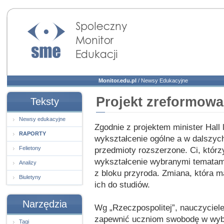
Społeczny Monitor
Edukacji
Monitor.edu.pl
/
Newsy Edukacyjne
Projekt zreformowa
Teksty
Newsy edukacyjne
Zgodnie z projektem minister Hall 
RAPORTY
wykształcenie ogólne a w dalszych
Felietony
przedmioty rozszerzone. Ci, którz
wykształcenie wybranymi tematami 
Analizy
z bloku przyroda. Zmiana, która m
Biuletyny
ich do studiów.
Narzędzia
Wg „Rzeczpospolitej”, nauczyciele
zapewnić uczniom swobodę w wybo
Tagi