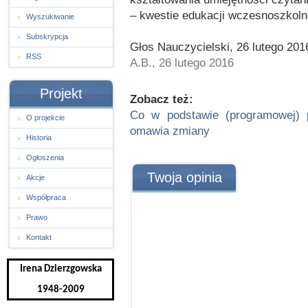
– kwestie edukacji wczesnoszkolne
Wyszukiwanie
Subskrypcja
Głos Nauczycielski, 26 lutego 201
RSS
A.B., 26 lutego 2016
Projekt
Zobacz też:
Co w podstawie (programowej) p
O projekcie
omawia zmiany
Historia
Ogłoszenia
Twoja opinia
Akcje
Współpraca
Prawo
Kontakt
Irena Dzierzgowska
1948-2009