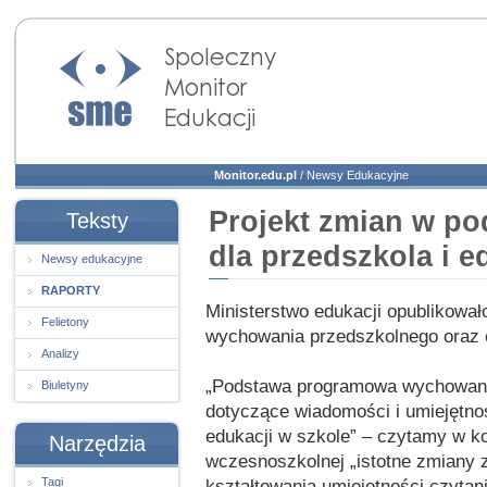
Społeczny Monitor
Edukacji
Monitor.edu.pl
/
Newsy Edukacyjne
Projekt zmian w p
Teksty
dla przedszkola i 
Newsy edukacyjne
RAPORTY
Ministerstwo edukacji opublikowa
Felietony
wychowania przedszkolnego oraz 
Analizy
„Podstawa programowa wychowania
Biuletyny
dotyczące wiadomości i umiejętno
edukacji w szkole” – czytamy w k
Narzędzia
wczesnoszkolnej „istotne zmiany 
Tagi
kształtowania umiejętności czytani