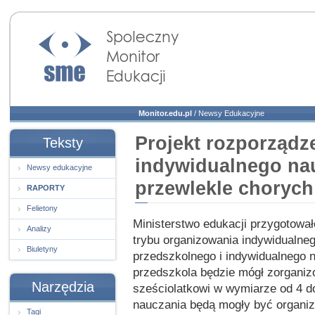
Społeczny Monitor
Edukacji
Monitor.edu.pl
/
Newsy Edukacyjne
Projekt rozporządz
Teksty
indywidualnego nau
Newsy edukacyjne
przewlekle chorych
RAPORTY
Felietony
Ministerstwo edukacji przygotował
Analizy
trybu organizowania indywidualn
Biuletyny
przedszkolnego i indywidualnego n
przedszkola będzie mógł zorganiz
Narzędzia
sześciolatkowi w wymiarze od 4 do
nauczania będą mogły być organiz
Tagi