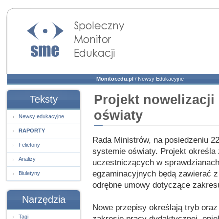
Społeczny Monitor
Edukacji
Monitor.edu.pl
/
Newsy Edukacyjne
Projekt nowelizacji
Teksty
oświaty
Newsy edukacyjne
RAPORTY
Rada Ministrów, na posiedzeniu 22
Felietony
systemie oświaty. Projekt określa
Analizy
uczestniczących w sprawdzianach
egzaminacyjnych będą zawierać z
Biuletyny
odrębne umowy dotyczące zakresu
Narzędzia
Nowe przepisy określają tryb oraz
Tagi
zakresie pracy dydaktycznej, opi