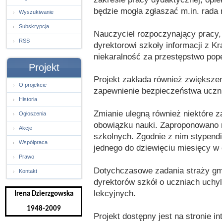
będzie mogła zgłaszać m.in. rada 
Wyszukiwanie
Subskrypcja
Nauczyciel rozpoczynający pracy,
RSS
dyrektorowi szkoły informacji z K
niekaralność za przestępstwo pop
Projekt
Projekt zakłada również zwiększe
O projekcie
zapewnienie bezpieczeństwa uczni
Historia
Zmianie ulegną również niektóre 
Ogłoszenia
obowiązku nauki. Zaproponowano 
Akcje
szkolnych. Zgodnie z nim stypend
Współpraca
jednego do dziewięciu miesięcy w
Prawo
Dotychczasowe zadania straży gm
Kontakt
dyrektorów szkół o uczniach uchyl
lekcyjnych.
Irena Dzierzgowska
1948-2009
Projekt dostępny jest na stronie in