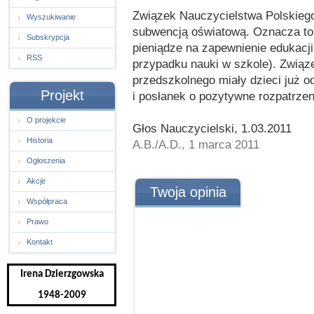
Związek Nauczycielstwa Polskieg
Wyszukiwanie
subwencją oświatową. Oznacza to
Subskrypcja
pieniądze na zapewnienie edukacji
RSS
przypadku nauki w szkole). Związ
przedszkolnego miały dzieci już o
Projekt
i posłanek o pozytywne rozpatrzen
O projekcie
Głos Nauczycielski, 1.03.2011
Historia
A.B./A.D., 1 marca 2011
Ogłoszenia
Akcje
Twoja opinia
Współpraca
Prawo
Kontakt
Irena Dzierzgowska
1948-2009