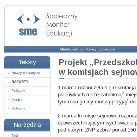
Społeczny Monitor
Edukacji
Monitor.edu.pl
/
Newsy Edukacyjne
Projekt „Przedszko
Teksty
w komisjach sejm
Newsy edukacyjne
RAPORTY
1 marca rozpoczęła się rekrutacja
Felietony
placówkach może zabraknąć miejsc
Analizy
tym roku gminy muszą przyjąć do p
Biuletyny
2 marca komisje sejmowe rozpocz
upowszechniającym wychowanie pr
Narzędzia
pod którym ZNP zebrał ponad 150 
Tagi