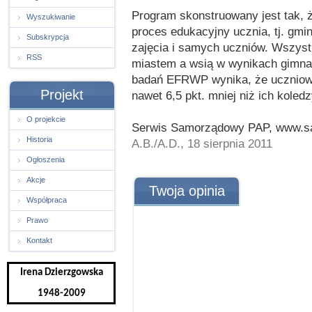
Program skonstruowany jest tak, 
Wyszukiwanie
proces edukacyjny ucznia, tj. gmi
Subskrypcja
zajęcia i samych uczniów. Wszyst
RSS
miastem a wsią w wynikach gimnaz
badań EFRWP wynika, że uczniowi
Projekt
nawet 6,5 pkt. mniej niż ich koled
O projekcie
Serwis Samorządowy PAP, www.sa
Historia
A.B./A.D., 18 sierpnia 2011
Ogłoszenia
Akcje
Twoja opinia
Współpraca
Prawo
Kontakt
Irena Dzierzgowska
1948-2009