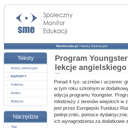
Społeczny Monitor
Edukacji
Monitor.edu.pl
/
Newsy Edukacyjne
Program Youngster
Teksty
lekcje angielskiego
Newsy edukacyjne
RAPORTY
Ponad 4 tys. uczniów i uczennic g
Felietony
w tym roku szkolnym w dodatkowyc
Analizy
edycja programu Youngster. Prog
młodzieży z terenów wiejskich w z
Biuletyny
jest przez Europejski Fundusz Roz
podręczniki, pomoce dydaktyczne, 
Narzędzia
ich wynagrodzenia za dodatkowe z
Tagi