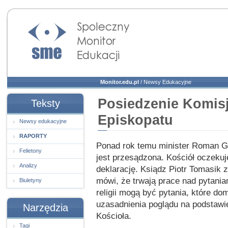
Społeczny Monitor
Edukacji
Monitor.edu.pl
/
Newsy Edukacyjne
Posiedzenie Komisj
Teksty
Episkopatu
Newsy edukacyjne
RAPORTY
Ponad rok temu minister Roman Gie
Felietony
jest przesądzona. Kościół oczeku
Analizy
deklarację. Ksiądz Piotr Tomasik 
mówi, że trwają prace nad pytani
Biuletyny
religii mogą być pytania, które do
uzasadnienia poglądu na podstawie
Narzędzia
Kościoła.
Tagi