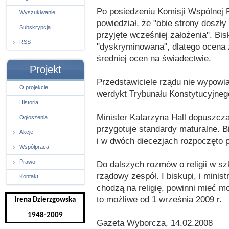
Po posiedzeniu Komisji Wspólnej R
Wyszukiwanie
powiedział, że "obie strony doszł
Subskrypcja
przyjęte wcześniej założenia". Bis
RSS
"dyskryminowana", dlatego ocena 
średniej ocen na świadectwie.
Projekt
Przedstawiciele rządu nie wypowiad
O projekcie
werdykt Trybunału Konstytucyjnego
Historia
Minister Katarzyna Hall dopuszcza 
Ogłoszenia
przygotuje standardy maturalne. B
Akcje
i w dwóch diecezjach rozpoczęto p
Współpraca
Prawo
Do dalszych rozmów o religii w sz
rządowy zespół. I biskupi, i minist
Kontakt
chodzą na religię, powinni mieć m
to możliwe od 1 września 2009 r.
Irena Dzierzgowska
1948-2009
Gazeta Wyborcza, 14.02.2008