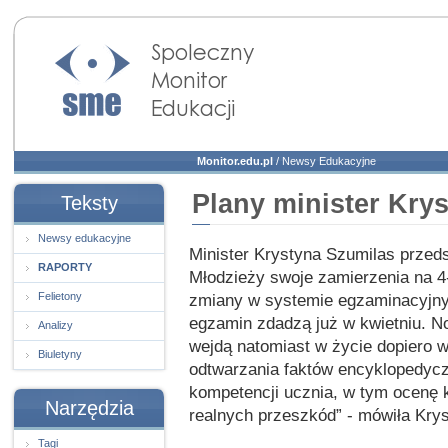
Społeczny Monitor
Edukacji
Monitor.edu.pl
/
Newsy Edukacyjne
Plany minister Kry
Teksty
Newsy edukacyjne
Minister Krystyna Szumilas przeds
RAPORTY
Młodzieży swoje zamierzenia na 4-
Felietony
zmiany w systemie egzaminacyjny
egzamin zdadzą już w kwietniu. N
Analizy
wejdą natomiast w życie dopiero 
Biuletyny
odtwarzania faktów encyklopedyc
kompetencji ucznia, w tym ocenę 
Narzędzia
realnych przeszkód” - mówiła Kry
Tagi