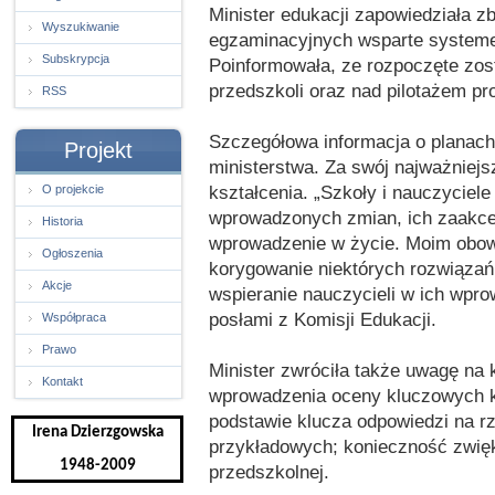
Minister edukacji zapowiedziała 
Wyszukiwanie
egzaminacyjnych wsparte systemem
Subskrypcja
Poinformowała, ze rozpoczęte zos
przedszkoli oraz nad pilotażem pr
RSS
Szczegółowa informacja o planac
Projekt
ministerstwa. Za swój najważniejs
kształcenia. „Szkoły i nauczyciel
O projekcie
wprowadzonych zmian, ich zaakcep
Historia
wprowadzenie w życie. Moim obowi
Ogłoszenia
korygowanie niektórych rozwiązań,
Akcje
wspieranie nauczycieli w ich wpro
posłami z Komisji Edukacji.
Współpraca
Prawo
Minister zwróciła także uwagę na 
Kontakt
wprowadzenia oceny kluczowych k
podstawie klucza odpowiedzi na r
Irena Dzierzgowska
przykładowych; konieczność zwięk
1948-2009
przedszkolnej.