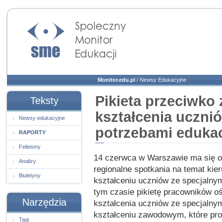
Społeczny Monitor
Edukacji
Monitor.edu.pl
/
Newsy Edukacyjne
Pikieta przeciwk
Teksty
kształcenia uczni
Newsy edukacyjne
potrzebami eduka
RAPORTY
Felietony
14 czerwca w Warszawie ma się 
Analizy
regionalne spotkania na temat ki
Biuletyny
kształceniu uczniów ze specjalny
tym czasie pikietę pracowników 
Narzędzia
kształcenia uczniów ze specjaln
kształceniu zawodowym, które pro
Tagi