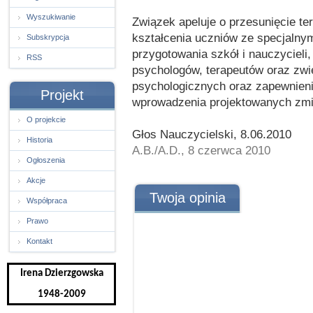
Wyszukiwanie
Związek apeluje o przesunięcie te
kształcenia uczniów ze specjalny
Subskrypcja
przygotowania szkół i nauczycieli
RSS
psychologów, terapeutów oraz zwi
psychologicznych oraz zapewnien
Projekt
wprowadzenia projektowanych zmi
O projekcie
Głos Nauczycielski, 8.06.2010
Historia
A.B./A.D., 8 czerwca 2010
Ogłoszenia
Akcje
Twoja opinia
Współpraca
Prawo
Kontakt
Irena Dzierzgowska
1948-2009