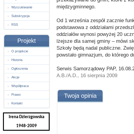
międzygminnego.
Wyszukiwanie
Subskrypcja
Od 1 września zespół zacznie fun
RSS
podstawowa z oddziałami przedszk
oddziałów wynosi powyżej 20 uczn
Projekt
lżejsze dla samej gminy – mówi sk
Szkoły będą nadal publiczne. Zwię
O projekcie
powstało gimnazjum, do którego d
Historia
Serwis Samorządowy PAP, 16.08.
Ogłoszenia
A.B./A.D., 16 sierpnia 2009
Akcje
Współpraca
Twoja opinia
Prawo
Kontakt
Irena Dzierzgowska
1948-2009