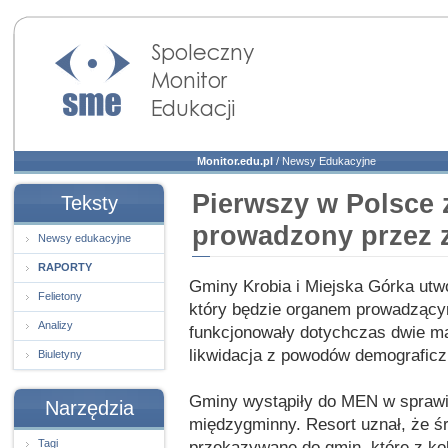
Społeczny Monitor
Edukacji
Monitor.edu.pl
/
Newsy Edukacyjne
Pierwszy w Polsce 
Teksty
prowadzony przez 
Newsy edukacyjne
RAPORTY
Gminy Krobia i Miejska Górka utw
Felietony
który będzie organem prowadzący
Analizy
funkcjonowały dotychczas dwie mał
likwidacja z powodów demograficz
Biuletyny
Gminy wystąpiły do MEN w sprawi
Narzędzia
międzygminny. Resort uznał, że śr
Tagi
przekazywane do gmin, które z ko