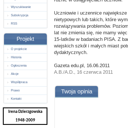
Wyszukiwanie
Uczniowie i uczennice największe
Subskrypcja
nietypowych lub takich, które wym
RSS
rozwiązywania problemów. Poziom u
lat nie zmienia się, nie mamy wię
Projekt
15-latków w badaniach PISA. Z ba
wiejskich szkół i małych miast po
O projekcie
dydaktycznych.
Historia
Gazeta edu.pl, 16.06.2011
Ogłoszenia
A.B./A.D., 16 czerwca 2011
Akcje
Współpraca
Twoja opinia
Prawo
Kontakt
Irena Dzierzgowska
1948-2009