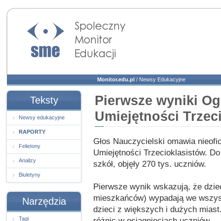
Społeczny Monitor
Edukacji
Monitor.edu.pl
/
Newsy Edukacyjne
Pierwsze wyniki O
Teksty
Umiejętności Trzec
Newsy edukacyjne
RAPORTY
Głos Nauczycielski omawia nieofi
Felietony
Umiejętności Trzecioklasistów. Do 
Analizy
szkół, objęły 270 tys. uczniów.
Biuletyny
Pierwsze wynik wskazują, że dzieci
mieszkańców) wypadają we wszystk
Narzędzia
dzieci z większych i dużych miast
Tagi
różnic w osiągnięciach uczniów.