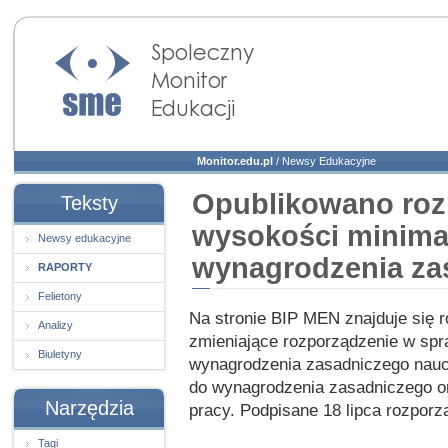
Społeczny Monitor
Edukacji
Monitor.edu.pl
/
Newsy Edukacyjne
Opublikowano roz
Teksty
wysokości minima
Newsy edukacyjne
wynagrodzenia zas
RAPORTY
Felietony
Na stronie BIP MEN znajduje się 
Analizy
zmieniające rozporządzenie w sp
Biuletyny
wynagrodzenia zasadniczego nauc
do wynagrodzenia zasadniczego o
Narzędzia
pracy. Podpisane 18 lipca rozporz
Tagi