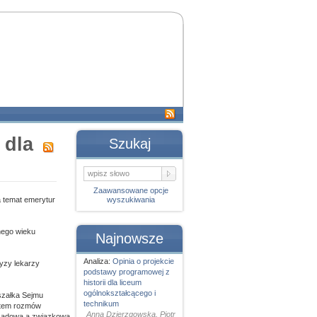
 dla
Szukaj
Zaawansowane opcje
a temat emerytur
wyszukiwania
łnego wieku
Najnowsze
Analiza:
Opinia o projekcie
yzy lekarzy
podstawy programowej z
historii dla liceum
ogólnokształcącego i
szałka Sejmu
technikum
otem rozmów
Anna Dzierzgowska, Piotr
rządową a związkową