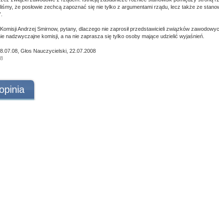
dziliśmy, że posłowie zechcą zapoznać się nie tylko z argumentami rządu, lecz także ze stan
”.
omisji Andrzej Smirnow, pytany, dlaczego nie zaprosił przedstawicieli związków zawodowyc
ie nadzwyczajne komisji, a na nie zaprasza się tylko osoby mające udzielić wyjaśnień.
8.07.08, Głos Nauczycielski, 22.07.2008
08
opinia