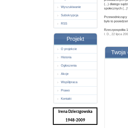
(...) dlatego są
Wyszukiwanie
społecznych (...)
Subskrypcja
Przewodniczący K
było to posiedzen
RSS
Rzeczpospolita 1
I. D., 22 lipca 20
Projekt
O projekcie
Twoja 
Historia
Ogłoszenia
Akcje
Współpraca
Prawo
Kontakt
Irena Dzierzgowska
1948-2009