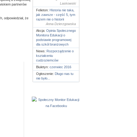
Laskowski
owiskiem partnerów
Felieton:
Historia nie taka,
jak zawsze - część 5, tym
h, odpowiedział, że
razem nie o historii
Anna Dzierzgowska
Akcja:
Opinia Spolecznego
Monitora Edukacji o
podstawie programowej
dla szkól branżowych
News:
Rozporządzenie o
kształceniu
cudzoziemców
Biuletyn:
czerwiec 2016
Ogłoszenie:
Długo nas tu
nie było...