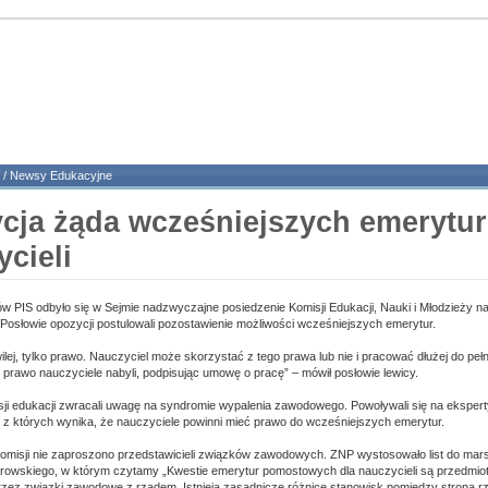
/
Newsy Edukacyjne
cja żąda wcześniejszych emerytur
cieli
w PIS odbyło się w Sejmie nadzwyczajne posiedzenie Komisji Edukacji, Nauki i Młodzieży n
 Posłowie opozycji postulowali pozostawienie możliwości wcześniejszych emerytur.
wilej, tylko prawo. Nauczyciel może skorzystać z tego prawa lub nie i pracować dłużej do pe
 prawo nauczyciele nabyli, podpisując umowę o pracę” – mówił posłowie lewicy.
ji edukacji zwracali uwagę na syndromie wypalenia zawodowego. Powoływali się na ekspert
z których wynika, że nauczyciele powinni mieć prawo do wcześniejszych emerytur.
omisji nie zaproszono przedstawicieli związków zawodowych. ZNP wystosowało list do mar
rowskiego, w którym czytamy „Kwestie emerytur pomostowych dla nauczycieli są przedmi
zez związki zawodowe z rządem. Istnieją zasadnicze różnice stanowisk pomiędzy stroną 