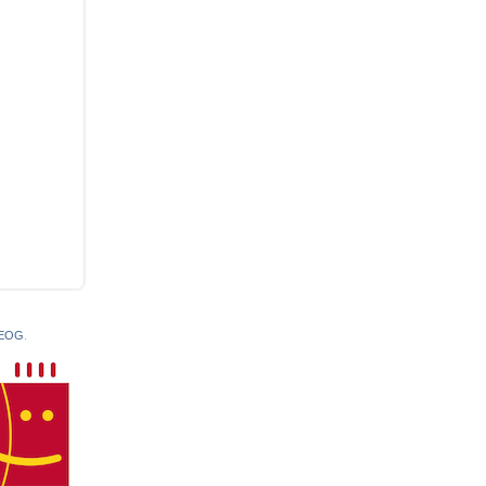
 EOG
.