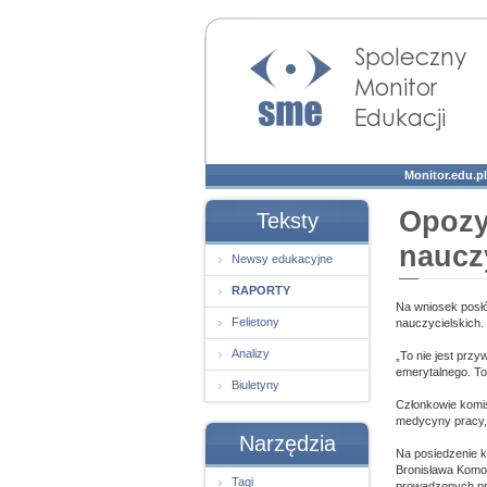
Społeczny Monitor
Edukacji
Monitor.edu.pl
Opozy
Teksty
nauczy
Newsy edukacyjne
RAPORTY
Na wniosek posłó
Felietony
nauczycielskich.
Analizy
„To nie jest przy
emerytalnego. To
Biuletyny
Członkowie komis
medycyny pracy, 
Narzędzia
Na posiedzenie k
Bronisława Komo
Tagi
prowadzonych pr