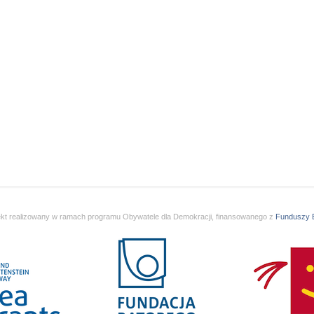
ekt realizowany w ramach programu Obywatele dla Demokracji, finansowanego z
Funduszy