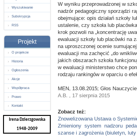
W wyniku przeprowadzonej w szkol
Wyszukiwanie
nadzór pedagogiczny sporządzi rap
Subskrypcja
obejmujące: opis działań szkoły 
ustalenie, czy szkoła lub placów
RSS
krok pozwoli na „koncentrację uwa
ewaluacji szkoły lub placówki na 
Projekt
na uproszczonej ocenie sumujące
ewaluacji ma zachęcić „do wnikliw
O projekcie
jakich obszarach szkoła funkcjonuj
Historia
w ewaluacji ministerstwo chce po
Ogłoszenia
rodzaju rankingów w oparciu o ef
Akcje
MEN, 13.08.2015; Głos Nauczyciel
Współpraca
A.B. , 17 sierpnia 2015
Prawo
Kontakt
Zobacz też:
Znowelizowana Ustawa o Systemie
Irena Dzierzgowska
Zmieniony system nadzoru peda
1948-2009
szanse i zagrożenia (biuletyn, luty