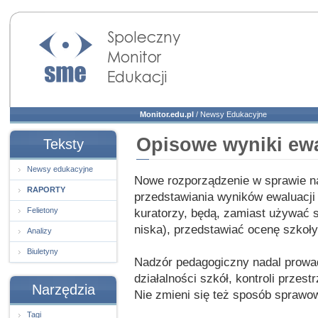
Społeczny Monitor
Edukacji
Monitor.edu.pl
/
Newsy Edukacyjne
Opisowe wyniki ewa
Teksty
Newsy edukacyjne
Nowe rozporządzenie w sprawie n
RAPORTY
przedstawiania wyników ewaluacji 
Felietony
kuratorzy, będą, zamiast używać s
niska), przedstawiać ocenę szkoł
Analizy
Biuletyny
Nadzór pedagogiczny nadal prowad
działalności szkół, kontroli przes
Narzędzia
Nie zmieni się też sposób sprawow
Tagi