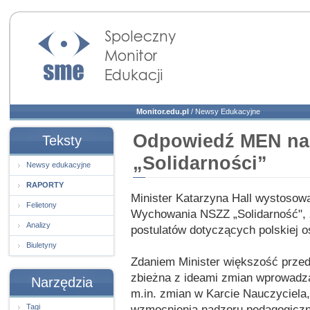
Społeczny Monitor
Edukacji
Monitor.edu.pl
/
Newsy Edukacyjne
Odpowiedź MEN na 
Teksty
„Solidarności”
Newsy edukacyjne
RAPORTY
Minister Katarzyna Hall wystosowa
Felietony
Wychowania NSZZ „Solidarność", 
Analizy
postulatów dotyczących polskiej 
Biuletyny
Zdaniem Minister większość przed
zbieżna z ideami zmian wprowadz
Narzędzia
m.in. zmian w Karcie Nauczyciela
Tagi
wzmocnienia nadzoru pedagogiczne