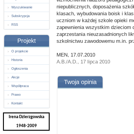
niepublicznych, doposażenia szkół
Wyszukiwanie
klasach, wybudowania boisk i kla
Subskrypcja
uczniom w każdej szkole opieki me
RSS
zapewnienia wszystkim dzieciom d
zaprzestania nieuzasadnionych lik
Projekt
szkolnictwu zawodowemu m.in. pr
O projekcie
MEN, 17.07.2010
Historia
A.B./A.D., 17 lipca 2010
Ogłoszenia
Akcje
Twoja opinia
Współpraca
Prawo
Kontakt
Irena Dzierzgowska
1948-2009