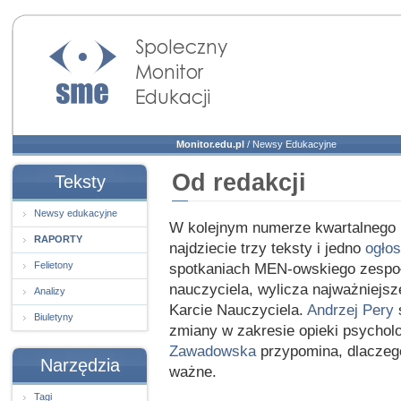
Społeczny Monitor
Edukacji
Monitor.edu.pl
/
Newsy Edukacyjne
Od redakcji
Teksty
Newsy edukacyjne
W kolejnym numerze kwartalnego b
RAPORTY
najdziecie trzy teksty i jedno
ogłos
Felietony
spotkaniach MEN-owskiego zespoł
nauczyciela, wylicza najważniejs
Analizy
Karcie Nauczyciela.
Andrzej Pery
Biuletyny
zmiany w zakresie opieki psychol
Zawadowska
przypomina, dlaczego
Narzędzia
ważne.
Tagi