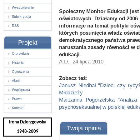
Wyszukiwanie
Społeczny Monitor Edukacji jest
Subskrypcja
oświatowych. Działamy od 2006
informacje na temat polityki oś
RSS
których posunięcia władz oświ
demokratycznego państwa prawa,
Projekt
naruszania zasady równości w do
edukacji.
O projekcie
A.D., 24 lipca 2010
Historia
Ogłoszenia
Zobacz też:
Akcje
Janusz Niedbał "Dzieci czy ryby?
Współpraca
Młodzieży
Marzanna Pogorzelska "Analiza 
Prawo
psychoseksualnej w polskiej eduka
Kontakt
Irena Dzierzgowska
Twoja opinia
1948-2009