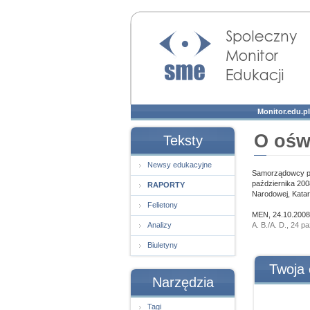
Społeczny Monitor
Edukacji
Monitor.edu.pl
O ośw
Teksty
Newsy edukacyjne
Samorządowcy poz
października 200
RAPORTY
Narodowej, Katar
Felietony
MEN, 24.10.2008
Analizy
A. B./A. D., 24 p
Biuletyny
Twoja 
Narzędzia
Tagi