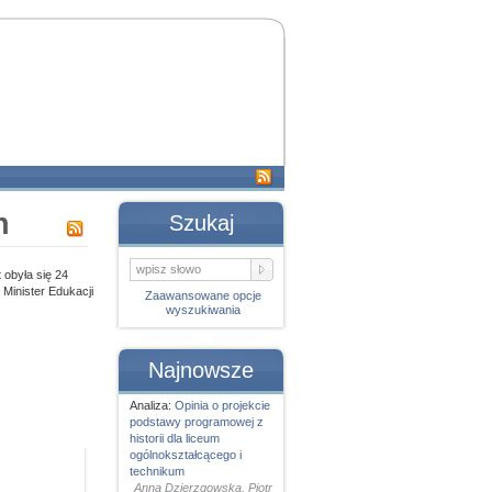
h
Szukaj
obyła się 24
Minister Edukacji
Zaawansowane opcje
wyszukiwania
Najnowsze
Analiza:
Opinia o projekcie
podstawy programowej z
historii dla liceum
ogólnokształcącego i
technikum
Anna Dzierzgowska, Piotr