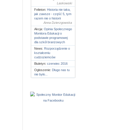
Laskowski
Felieton:
Historia nie taka,
jak zawsze - część 5, tym
razem nie o historii
Anna Dzierzgowska
Akcja:
Opinia Spolecznego
Monitora Edukacji o
podstawie programowej
dla szkól branżowych
News:
Rozporządzenie o
kształceniu
cudzoziemców
Biuletyn:
czerwiec 2016
Ogłoszenie:
Długo nas tu
nie było...