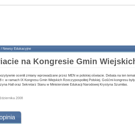
/
Newsy Edukacyjne
iacie na Kongresie Gmin Wiejskic
ytywnie ocenili zmiany wprowadzane przez MEN w polskiej oświacie. Debata na ten temat 
8 r. w ramach IX Kongresu Gmin Wiejskich Rzeczypospolitej Polskiej. Gośćmi kongresu były 
zyna Hall oraz Sekretarz Stanu w Ministerstwie Edukacji Narodowej Krystyna Szumilas.
aździernika 2008
opinia