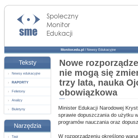
Społeczny Monitor
Edukacji
Monitor.edu.pl
/
Newsy Edukacyjne
Nowe rozporządze
Teksty
nie mogą się zmien
Newsy edukacyjne
trzy lata, nauka O
RAPORTY
obowiązkowa
Felietony
Analizy
Minister Edukacji Narodowej Krys
Biuletyny
sprawie dopuszczania do użytku 
programów nauczania oraz dopusz
Narzędzia
W rozporządzeniu określono warunk
Tagi