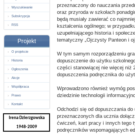
przeznaczony do nauczania przedm
Wyszukiwanie
oraz przyroda w szkołach ponadgi
Subskrypcja
będą musiały zawierać co najmniej
RSS
kształcenia ogólnego; w przypadk
uzupełniającego historia i społe
tematyczny „Ojczysty Panteon i oj
Projekt
O projekcie
W tym samym rozporządzeniu gran
dopuszczenie do użytku szkolneg
Historia
części stanowiącej nie więcej niż 
Ogłoszenia
dopuszczenia podręcznika do użyt
Akcje
Współpraca
Wprowadzono również wymóg posi
dziedzinie technologii informacyj
Prawo
Kontakt
Odchodzi się od dopuszczania do
przeznaczonych dla ucznia dołąc
Irena Dzierzgowska
ćwiczeń, kart pracy i innych tego
1948-2009
podręczników wspomagających ed