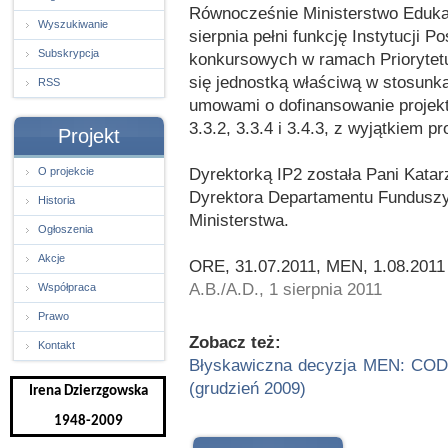
Równocześnie Ministerstwo Edukac
Wyszukiwanie
sierpnia pełni funkcję Instytucji P
Subskrypcja
konkursowych w ramach Priorytetu 
się jednostką właściwą w stosunk
RSS
umowami o dofinansowanie projek
3.3.2, 3.3.4 i 3.4.3, z wyjątkiem 
Projekt
Dyrektorką IP2 została Pani Kat
O projekcie
Dyrektora Departamentu Funduszy 
Historia
Ministerstwa.
Ogłoszenia
Akcje
ORE, 31.07.2011, MEN, 1.08.2011
A.B./A.D., 1 sierpnia 2011
Współpraca
Prawo
Zobacz też:
Kontakt
Błyskawiczna decyzja MEN: CODN
(grudzień 2009)
Irena Dzierzgowska
1948-2009