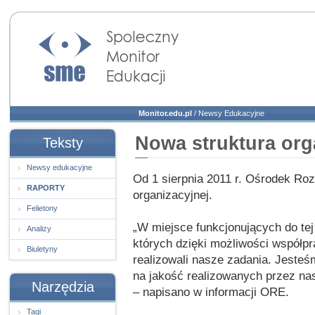
Społeczny Monitor
Edukacji
Monitor.edu.pl
/
Newsy Edukacyjne
Nowa struktura or
Teksty
Newsy edukacyjne
Od 1 sierpnia 2011 r. Ośrodek Roz
RAPORTY
organizacyjnej.
Felietony
„W miejsce funkcjonujących do tej
Analizy
których dzięki możliwości współp
Biuletyny
realizowali nasze zadania. Jesteś
na jakość realizowanych przez nas
Narzędzia
– napisano w informacji ORE.
Tagi