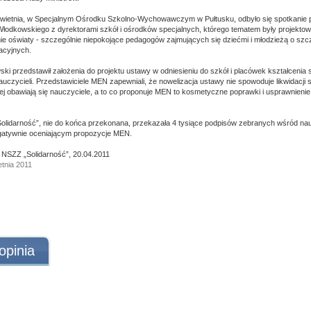
ietnia, w Specjalnym Ośrodku Szkolno-Wychowawczym w Pułtusku, odbyło się spotkanie 
łodkowskiego z dyrektorami szkół i ośrodków specjalnych, którego tematem były projekto
ie oświaty - szczególnie niepokojące pedagogów zajmujących się dziećmi i młodzieżą o sz
acyjnych.
ki przedstawił założenia do projektu ustawy w odniesieniu do szkół i placówek kształcenia s
uczycieli. Przedstawiciele MEN zapewniali, że nowelizacja ustawy nie spowoduje likwidacji 
rej obawiają się nauczyciele, a to co proponuje MEN to kosmetyczne poprawki i usprawnienie 
olidarność”, nie do końca przekonana, przekazała 4 tysiące podpisów zebranych wśród nauc
gatywnie oceniającym propozycje MEN.
 NSZZ „Solidarność”, 20.04.2011
etnia 2011
opinia