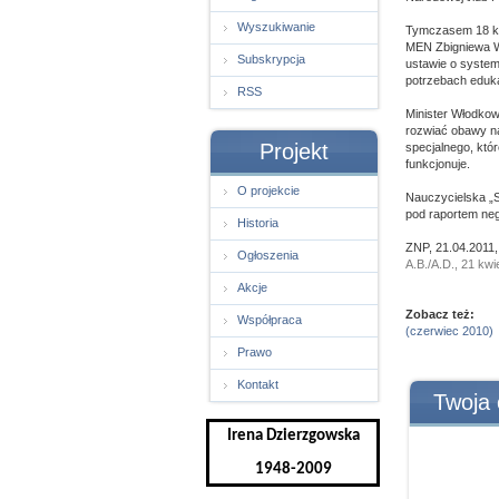
Wyszukiwanie
Tymczasem 18 kw
MEN Zbigniewa W
Subskrypcja
ustawie o system
potrzebach eduk
RSS
Minister Włodkows
rozwiać obawy na
Projekt
specjalnego, któ
funkcjonuje.
O projekcie
Nauczycielska „S
pod raportem ne
Historia
ZNP, 21.04.2011,
Ogłoszenia
A.B./A.D., 21 kwi
Akcje
Zobacz też:
Współpraca
(czerwiec 2010)
Prawo
Kontakt
Twoja 
Irena Dzierzgowska
1948-2009