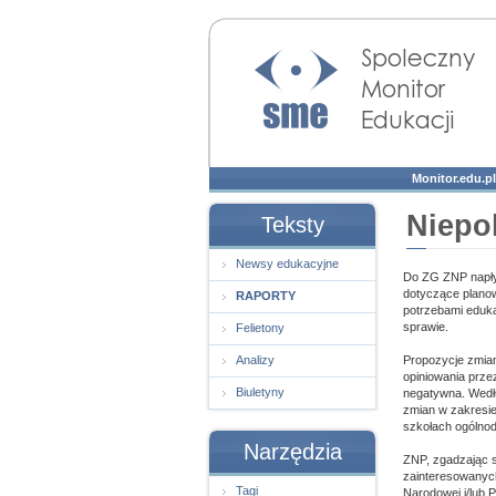
Społeczny Monitor
Edukacji
Monitor.edu.pl
Niepo
Teksty
Newsy edukacyjne
Do ZG ZNP napływ
dotyczące planow
RAPORTY
potrzebami eduka
sprawie.
Felietony
Analizy
Propozycje zmian
opiniowania prze
Biuletyny
negatywna. Wedłu
zmian w zakresie
szkołach ogólnod
Narzędzia
ZNP, zgadzając s
zainteresowanych
Tagi
Narodowej i/lub 