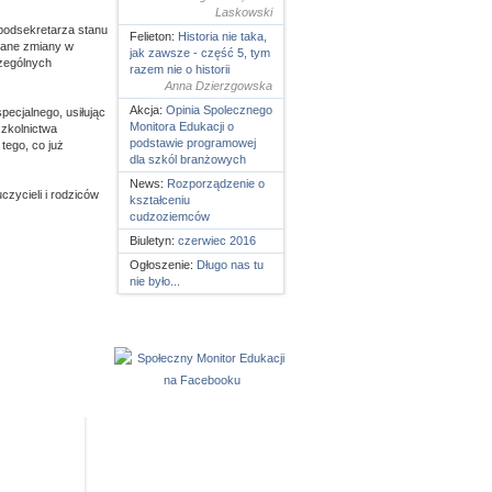
Laskowski
podsekretarza stanu
Felieton:
Historia nie taka,
wane zmiany w
jak zawsze - część 5, tym
czególnych
razem nie o historii
Anna Dzierzgowska
Akcja:
Opinia Spolecznego
pecjalnego, usiłując
Monitora Edukacji o
szkolnictwa
podstawie programowej
tego, co już
dla szkól branżowych
News:
Rozporządzenie o
zycieli i rodziców
kształceniu
cudzoziemców
Biuletyn:
czerwiec 2016
Ogłoszenie:
Długo nas tu
nie było...