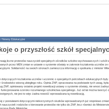
/
Newsy Edukacyjne
koje o przyszłość szkół specjalny
ają liczne protestów nauczycieli specjalnych ośrodków szkolno-wychowawczych i szkół s
anych przez MEN zmian w ustawie o systemie oświaty w zakresie kształcenia uczniów ze 
cyjnymi. Solidarność na swoich stronach zamieszcza informację o spotkaniu z minister Wł
 dotyczących kształcenia uczniów i uczennic o specjalnych potrzebach edukacyjnych były
z środowisko wiosną ubiegłego roku. Opinia ZNP, opracowana na podstawie tych uwag, był
g ZNP, opiniowany ostatnio projekt nowelizacji ustawy o systemie oświaty, nie wnosi żadny
 funkcjonowania szeroko rozumianego szkolnictwa specjalnego. Już od lat można tworzyć o
ostępnych, nie jest to więc żadna nowość wprowadzana tą nowelizacją.
ię z postulatami dotyczącymi niekorzystnych skutków wprowadzanych już stopniowo zmian,
 nauczycieli i rodziców o kierowanie protestów nie tylko do ZNP, lecz również do Ministerst
Prezesa Rady Ministrów.