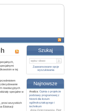
ch
Szukaj
pecjalnych,
specjalnymi
Zaawansowane opcje
odkowskim w tej
wyszukiwania
 przedmiotem
Najnowsze
a zdecydowanie
ch rewolucyjnych
Analiza:
Opinia o projekcie
ddziały specjalne w
podstawy programowej z
historii dla liceum
ogólnokształcącego i
 prosi wszystkich
technikum
wa Edukacji
Anna Dzierzgowska, Piotr