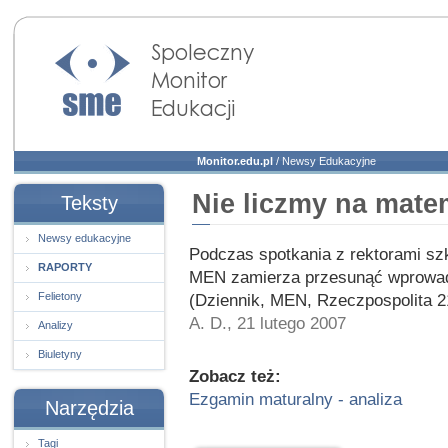
Społeczny Monitor
Edukacji
Monitor.edu.pl
/
Newsy Edukacyjne
Nie liczmy na mate
Teksty
Newsy edukacyjne
Podczas spotkania z rektorami sz
RAPORTY
MEN zamierza przesunąć wprowad
Felietony
(Dziennik, MEN, Rzeczpospolita 2
A. D., 21 lutego 2007
Analizy
Biuletyny
Zobacz też:
Ezgamin maturalny - analiza
Narzędzia
Tagi