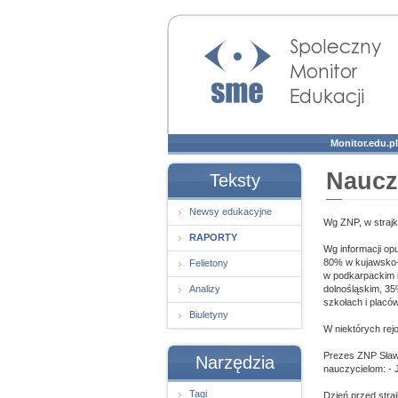
Społeczny Monitor
Edukacji
Monitor.edu.pl
Naucz
Teksty
Newsy edukacyjne
Wg ZNP, w strajk
RAPORTY
Wg informacji op
80% w kujawsko- 
Felietony
w podkarpackim 
Analizy
dolnośląskim, 3
szkołach i placó
Biuletyny
W niektórych rejo
Prezes ZNP Sławo
Narzędzia
nauczycielom: - 
Tagi
Dzień przed stra