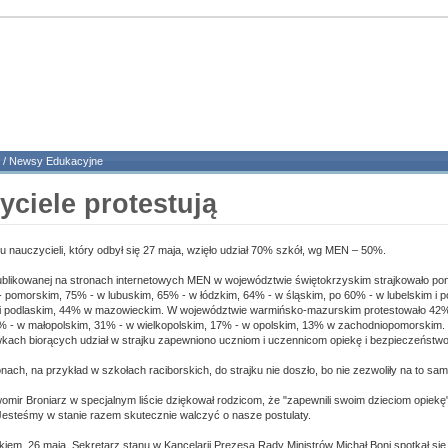
/
Newsy Edukacyjne
yciele protestują
u nauczycieli, który odbył się 27 maja, wzięło udział 70% szkół, wg MEN – 50%.
ublikowanej na stronach internetowych MEN w województwie świętokrzyskim strajkowało p
pomorskim, 75% - w lubuskim, 65% - w łódzkim, 64% - w śląskim, po 60% - w lubelskim i 
i podlaskim, 44% w mazowieckim. W województwie warmińsko-mazurskim protestowało 42
5% - w małopolskim, 31% - w wielkopolskim, 17% - w opolskim, 13% w zachodniopomorskim
wkach biorących udział w strajku zapewniono uczniom i uczennicom opiekę i bezpieczeństwo
nach, na przykład w szkołach raciborskich, do strajku nie doszło, bo nie zezwoliły na to sa
mir Broniarz w specjalnym liście dziękował rodzicom, że "zapewnili swoim dzieciom opiekę"
Jesteśmy w stanie razem skutecznie walczyć o nasze postulaty.
jkiem, 26 maja, Sekretarz stanu w Kancelarii Prezesa Rady Ministrów Michał Boni spotkał s