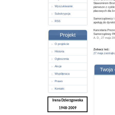
Sławomirem Bronia
Wyszukiwanie
pierwsze z cykl
płacowych dla śr
Subskrypcja
Samorządowcy i d
RSS
apelują do dyrek
Kancelaria Preze
Projekt
Samorządowy PA
A. D., 27 maja 2
O projekcie
Zobacz też:
Historia
27 maja zastrajk
Ogłoszenia
Akcje
Twoja 
Współpraca
Prawo
Kontakt
Irena Dzierzgowska
1948-2009