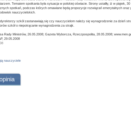
rzem. Tematem spotkania była sytuacja w polskiej oświacie. Strony ustaliły, iż w piątek, 30
icznych spotkań, podczas których omawiane będą propozycje rozwiązań emerytalnych oraz
odowisk nauczycielskich.
yrektorzy szkół zastanawiają się czy nauczycielom należy się wynagrodzenie za dzień st
torów szkół o niepotrącanie wynagrodzenia za strajk.
sa Rady Ministrów, 26.05.2008; Gazeta Wyborcza, Rzeczpospolita, 28.05.2008; www.men.go
P, 29.05.2008
008
ują nauczyciele
opinia