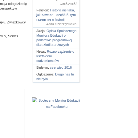
Laskowski
 maja odbędzie się
 perspektyw
Felieton:
Historia nie taka,
jak zawsze - część 5, tym
razem nie o historii
rajku. Związkowcy
Anna Dzierzgowska
Akcja:
Opinia Spolecznego
Monitora Edukacji o
v.pl, Serwis
podstawie programowej
dla szkól branżowych
News:
Rozporządzenie o
kształceniu
cudzoziemców
Biuletyn:
czerwiec 2016
Ogłoszenie:
Długo nas tu
nie było...