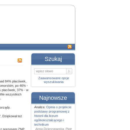
Szukaj
Zaawansowane opcje
onad 84% placówek,
wyszukiwania
pomorskim, po 46% -
% placówek, 37% - w
. We wszystkich
Najnowsze
.
Analiza:
Opinia o projekcie
morządy.
podstawy programowej z
historii dla liceum
. Dziękował też
ogólnokształcącego i
technikum
Anna Dzierzgowska, Piotr
ię z prezesem ZNP