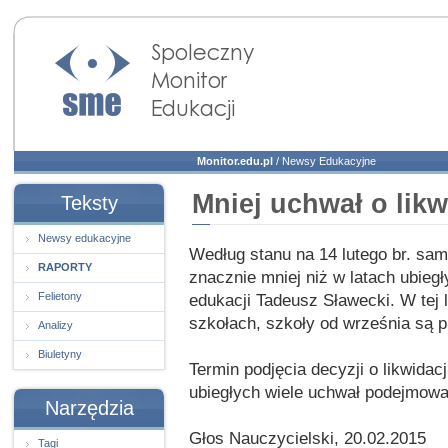
Społeczny Monitor
Edukacji
Monitor.edu.pl
/
Newsy Edukacyjne
Mniej uchwał o likw
Teksty
Newsy edukacyjne
Według stanu na 14 lutego br. sam
RAPORTY
znacznie mniej niż w latach ubieg
Felietony
edukacji Tadeusz Sławecki. W tej 
szkołach, szkoły od września są p
Analizy
Biuletyny
Termin podjęcia decyzji o likwidac
ubiegłych wiele uchwał podejmowa
Narzędzia
Głos Nauczycielski, 20.02.2015
Tagi