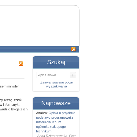
Szukaj
Zaawansowane opcje
ysem minister
wyszukiwania
y liczbę szkół
Najnowsze
 informatyki.
wadzić lekcje z ich
Analiza:
Opinia o projekcie
podstawy programowej z
historii dla liceum
ogólnokształcącego i
technikum
Anna Dzierzgowska, Piotr