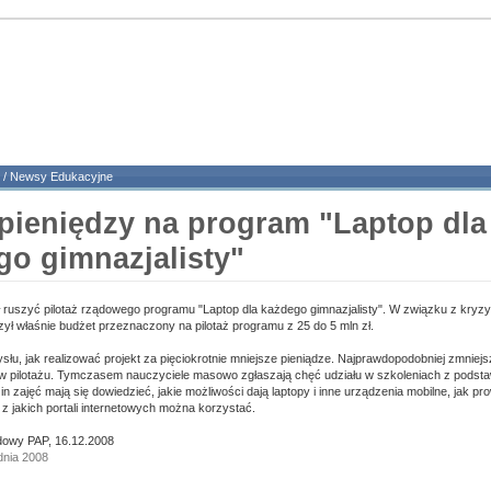
/
Newsy Edukacyjne
 pieniędzy na program "Laptop dla
go gimnazjalisty"
 ruszyć pilotaż rządowego programu "Laptop dla każdego gimnazjalisty". W związku z kryz
zył właśnie budżet przeznaczony na pilotaż programu z 25 do 5 mln zł.
u, jak realizować projekt za pięciokrotnie mniejsze pieniądze. Najprawdopodobniej zmniejsz
 w pilotażu. Tymczasem nauczyciele masowo zgłaszają chęć udziału w szkoleniach z podstaw
 zajęć mają się dowiedzieć, jakie możliwości dają laptopy i inne urządzenia mobilne, jak pro
z jakich portali internetowych można korzystać.
owy PAP, 16.12.2008
dnia 2008