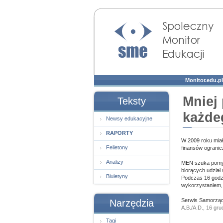
Społeczny Monitor
Edukacji
Monitor.edu.pl
Mniej
Teksty
każde
Newsy edukacyjne
RAPORTY
W 2009 roku miał
Felietony
finansów ogranic
Analizy
MEN szuka pomysł
biorących udział
Biuletyny
Podczas 16 godzin
wykorzystaniem, 
Serwis Samorząd
Narzędzia
A.B./A.D., 16 gru
Tagi