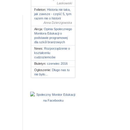
Laskowski
Felieton:
Historia nie taka,
jak zawsze - część 5, tym
razem nie o historii
Anna Dzierzgowska
Akcja:
Opinia Spolecznego
Monitora Edukacji o
podstawie programowej
dla szkól branżowych
News:
Rozporządzenie o
kształceniu
cudzoziemców
Biuletyn:
czerwiec 2016
Ogłoszenie:
Długo nas tu
nie było...