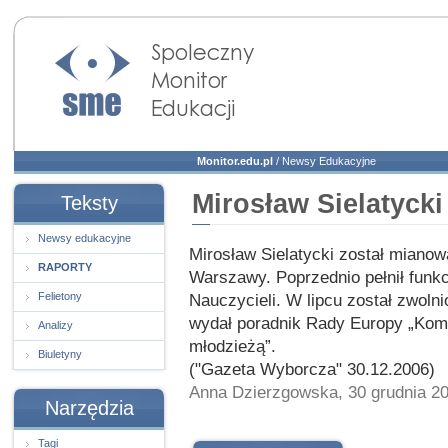
Społeczny Monitor
Edukacji
Monitor.edu.pl
/
Newsy Edukacyjne
Mirosław Sielatycki
Teksty
Newsy edukacyjne
Mirosław Sielatycki został mianow
RAPORTY
Warszawy. Poprzednio pełnił funk
Felietony
Nauczycieli. W lipcu został zwol
wydał poradnik Rady Europy „Kom
Analizy
młodzieżą”.
Biuletyny
("Gazeta Wyborcza" 30.12.2006)
Anna Dzierzgowska, 30 grudnia 2
Narzędzia
Tagi