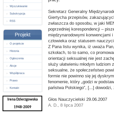
Wyszukiwanie
Sekretarz Generalny Międzynarodó
Subskrypcja
Giertycha przepisów, zakazującyc
RSS
zwłaszcza do sposobu, w jaki MEN
poprzedniej korespondencji – pisz
Projekt
międzynarodowymi konwencjami i
człowieka oraz statusem nauczycie
O projekcie
Z Pana listu wynika, iż uważa Pa
Historia
szkołach, to to samo, co promowan
orientacji seksualnej nie jest za
Ogłoszenia
służy ułatwieniu młodym ludziom zr
Akcje
seksualne, że społeczeństwo pow
Współpraca
formie nie powinno się jej dyskry
Prawo
fenomenie, który „godzi w podstaw
państwa Polskiego”, [...] dowodzi, 
Kontakt
Głos Nauczycielski 29.06.2007
Irena Dzierzgowska
A. D., 8 lipca 2007
1948-2009