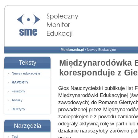
Społeczny Monitor
Edukacji
Monitor.edu.pl
/
Newsy Edukacyjne
Międzynarodówka 
Teksty
koresponduje z Gi
Newsy edukacyjne
RAPORTY
Głos Nauczycielski publikuje lis
Felietony
Międzynarodówki Edukacyjnej (świ
Analizy
zawodowych) do Romana Giertycha.
prowadzonej przez Międzynarodó
Biuletyny
zaniepokojenie z powodu zamiarów
odegrały aktywną rolę w partii lub
Narzędzia
działanie naruszyłoby zarówno pol
Tagi
pracy.