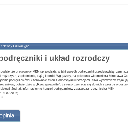
/
Newsy Edukacyjne
podręczniki i układ rozrodczy
 podaje, że pracownicy MEN sprawdzają, w jaki sposób podręczniki przedstawiają rozmnaża
 i mężczyzn, zapłodnienie, ciążę i poród. Wg gazety, na polecenie wiceministra Mirosława 
danie podręczników i kserowanie stron z odnośnymi ilustracjami. Kilka wydawnictw, zajmują
czników, potwierdziło w „Rzeczpospolitej”, że resort zwracał się do nich z prośbą o dosta
biologii. Jednak informacjom o kontroli podręczników zaprzecza rzeczniczka MEN.
" 06.02.2007)
007
opinia