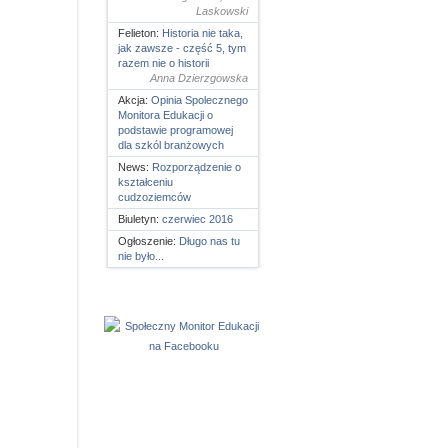
Laskowski
Felieton:
Historia nie taka,
jak zawsze - część 5, tym
razem nie o historii
Anna Dzierzgowska
Akcja:
Opinia Spolecznego
Monitora Edukacji o
podstawie programowej
dla szkól branżowych
News:
Rozporządzenie o
kształceniu
cudzoziemców
Biuletyn:
czerwiec 2016
Ogłoszenie:
Długo nas tu
nie było...