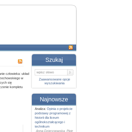
Szukaj
nie człowieka: układ
Orzechowskiego w
Zaawansowane opcje
cych się
wyszukiwania
rczenie kompletu
Najnowsze
Analiza:
Opinia o projekcie
podstawy programowej z
historii dla liceum
ogólnokształcącego i
technikum
Anna Dzierzgowska, Piotr