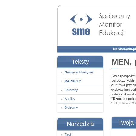
Społeczny Monitor
Edukacji
Monitor.edu.pl
MEN, 
Teksty
Newsy edukacyjne
„Rzeczpospolita”
rozrodczy kobiet
RAPORTY
MEN trwa przeglą
wydawaniem podrę
Felietony
podręczników do 
Analizy
("Rzeczpospolita
A. D., 8 lutego 2
Biuletyny
Twoja 
Narzędzia
Tagi